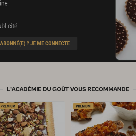
ine
blicité
 ABONNÉ(E) ? JE ME CONNECTE
L'ACADÉMIE DU GOÛT VOUS RECOMMANDE
PREMIUM
PREMIUM