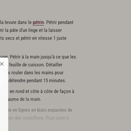
 la levure dans le
pétrin
. Pétrir pendant
 la pâte d’un linge et la laisser
s secs et pétrir en vitesse 1 juste
poser. Pétrir à la main jusqu’à ce que les
×
une feuille de cuisson. Détailler
t (les rouler dans les mains pour
er se détendre pendant 15 minutes.
poser en rond et côte à côte de façon à
 la paume de la main.
la pâte en lignes en biais espacées de
former des croisillons. Puis cuire à