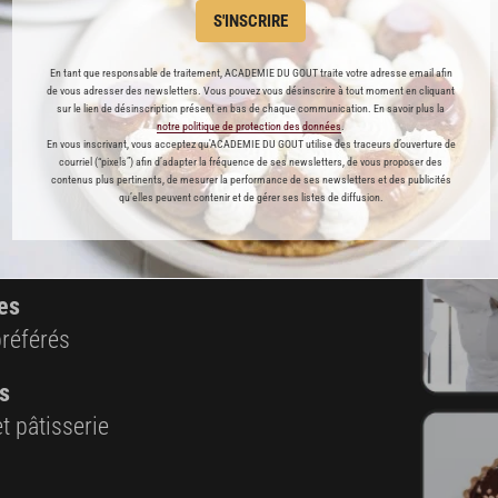
Débarrasser le pain sur une grille et le laisser refroidir.
S'INSCRIRE
Cette recette est réservée aux abonnés Premium
En tant que responsable de traitement, ACADEMIE DU GOUT traite votre adresse email afin
de vous adresser des newsletters. Vous pouvez vous désinscrire à tout moment en cliquant
sur le lien de désinscription présent en bas de chaque communication. En savoir plus la
notre politique de protection des données
.
En vous inscrivant, vous acceptez qu'ACADEMIE DU GOUT utilise des traceurs d’ouverture de
courriel (“pixels”) afin d’adapter la fréquence de ses newsletters, de vous proposer des
contenus plus pertinents, de mesurer la performance de ses newsletters et des publicités
ABONNEMENT PREMIUM
qu’elles peuvent contenir et de gérer ses listes de diffusion.
 ENFIN ACCESSIBLE !
es
préférés
s
t pâtisserie