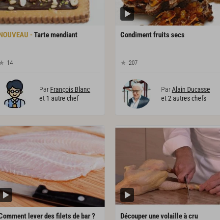
Tarte
mendiant
Condiment
fruits
secs
14
207
Par
François Blanc
Par
Alain Ducasse
et 1 autre chef
et 2 autres chefs
Comment
lever
des
filets
de
bar
?
Découper
une
volaille
à
cru