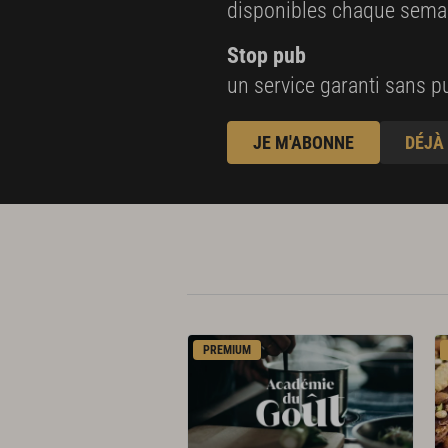
disponibles chaque sema
Stop pub
un service garanti sans pu
JE M'ABONNE
DÉJÀ
PREMIUM