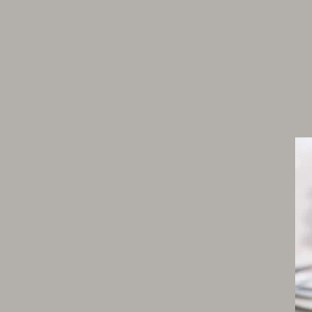
50 g de pruneaux en cubes de 1 cm
Préparation du pain
26 g de sel de Guérande
700 g d’eau
1 kg de farine T 55
10 g de levure de boulanger
Le mélange de fruits secs