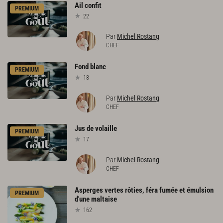
Ail
confit
PREMIUM
22
Par
Michel Rostang
CHEF
Fond
blanc
PREMIUM
18
Par
Michel Rostang
CHEF
Jus
de
volaille
PREMIUM
17
Par
Michel Rostang
CHEF
Asperges
vertes
rôties,
féra
fumée
et
émulsion
PREMIUM
d'une
maltaise
162