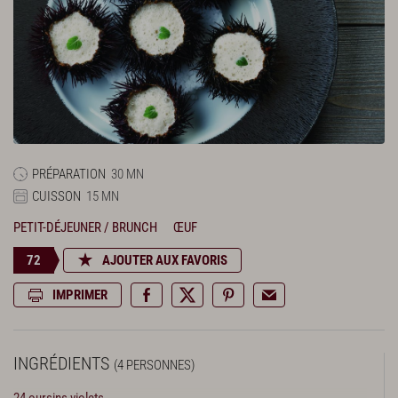
PRÉPARATION
30 MN
CUISSON
15 MN
PETIT-DÉJEUNER / BRUNCH
ŒUF
72
AJOUTER AUX FAVORIS
IMPRIMER
INGRÉDIENTS
(4 PERSONNES)
24 oursins violets