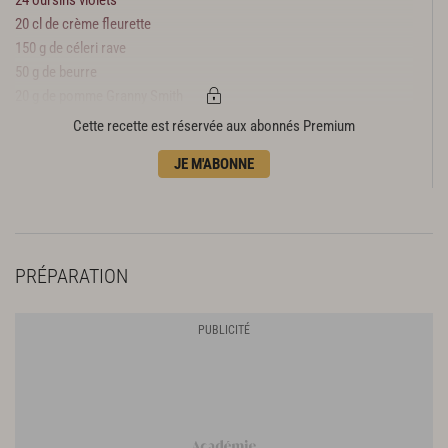
20 cl de crème fleurette
150 g de céleri rave
50 g de beurre
20 g de pomme Granny Smith
24 œufs de caille
Cette recette est réservée aux abonnés Premium
Sel
JE M'ABONNE
Poivre du moulin
PRÉPARATION