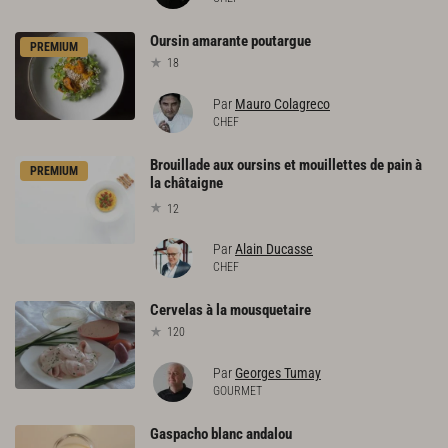
Oursin
amarante
poutargue
PREMIUM
18
Par
Mauro Colagreco
CHEF
Brouillade aux oursins et mouillettes de pain à
PREMIUM
la châtaigne
12
Par
Alain Ducasse
CHEF
Cervelas
à
la
mousquetaire
120
Par
Georges Tumay
GOURMET
Gaspacho
blanc
andalou