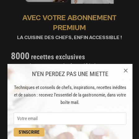
AVEC VOTRE ABONNEMENT
PREMIUM
LA CUISINE DES CHEFS, ENFIN ACCESSIBLE !
8000
recettes exclusives
partagées par vos chefs préférés
×
N’EN PERDEZ PAS UNE MIETTE
2000
vidéos de recettes
Techniques et conseils de chefs, inspirations, recettes inédites
et techniques de cuisine et pâtisserie
et de saison : recevez l’essentiel de la gastronomie, dans votre
boîte mail.
Des nouveautés
disponibles chaque semaine
Stop pub
S'INSCRIRE
un service garanti sans publicité