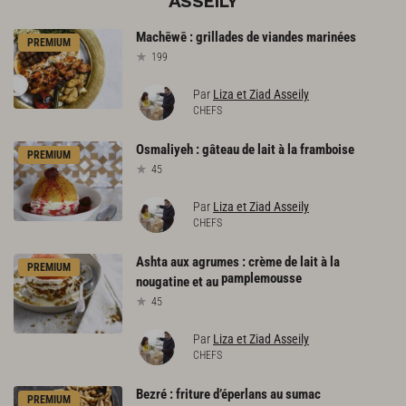
ASSEILY
Machēwē
:
grillades
de
viandes
marinées
PREMIUM
199
Par
Liza et Ziad Asseily
CHEFS
Osmaliyeh
:
gâteau
de
lait
à
la
framboise
PREMIUM
45
Par
Liza et Ziad Asseily
CHEFS
Ashta aux agrumes : crème de lait à la
PREMIUM
pamplemousse
nougatine et au
45
Par
Liza et Ziad Asseily
CHEFS
Bezré
:
friture
d’éperlans
au
sumac
PREMIUM