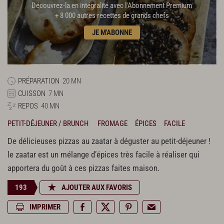
Découvrez-la en intégralité avec l'Abonnement Premium
+ 8 000 autres recettes de grands chefs
JE M'ABONNE
PRÉPARATION
20 MN
CUISSON
7 MN
REPOS
40 MN
PETIT-DÉJEUNER / BRUNCH
FROMAGE
ÉPICES
FACILE
De délicieuses pizzas au zaatar à déguster au petit-déjeuner !
le zaatar est un mélange d’épices très facile à réaliser qui
apportera du goût à ces pizzas faites maison.
193
AJOUTER AUX FAVORIS
IMPRIMER