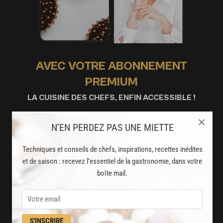
AVEC VOTRE ABONNEMENT
PREMIUM
LA CUISINE DES CHEFS, ENFIN ACCESSIBLE !
×
8000
N’EN PERDEZ PAS UNE MIETTE
recettes exclusives
partagées par vos chefs préférés
Techniques et conseils de chefs, inspirations, recettes inédites
et de saison : recevez l’essentiel de la gastronomie, dans votre
2000
vidéos de recettes
boîte mail.
et techniques de cuisine et pâtisserie
Des nouveautés
disponibles chaque semaine
S'INSCRIRE