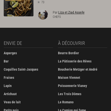
73
Par
Liza et Ziad Asseily
CHEFS
ENVIE DE
À DÉCOUVRIR
Asperges
Beurre Bordier
Bar
La Pâtisserie des Rêves
Coquilles Saint-Jacques
Boucherie Metzger et André
Fraises
Maison Viennet
Lapin
Poissonnerie Vianey
Artichaut
Les Trois Dômes
Veau de lait
Le Romano
Petits pois
Le Camion qui fume