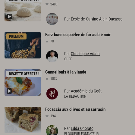
2483
Par
École de Cuisine Alain Ducasse
Farz
buen
ou
poêlée
de
far
au
blé
noir
PREMIUM
70
Par
Christophe Adam
CHEF
Cannellonis
à
la
viande
RECETTE OFFERTE !
1037
Par
Académie du Goût
LA RÉDACTION
Focaccia
aux
olives
et
au
sarrasin
194
Par
Edda Onorato
BLOGUEUR FONDATEUR