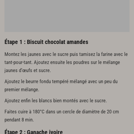
45 g de lait biologique d'origine France
18 g de jaunes d’œufs biologiques plein air d'origine France
9 g de sucre de canne biologique commerce équitable
118 g de chocolat noir biologique 70% commerce équitable
165 g de crème liquide biologique d'origine France montée
Étape 1 : Biscuit chocolat amandes
Montez les jaunes avec le sucre puis tamisez la farine avec le
tant-pour-tant. Ajoutez ensuite les poudres sur le mélange
jaunes d’œufs et sucre.
Ajoutez le beurre fondu tempéré mélangé avec un peu du
premier mélange.
Ajoutez enfin les blancs bien montés avec le sucre.
Faites cuire à 180°C dans un cercle de diamètre de 20 cm
pendant 8 min.
Étape 2 : Ganache ivoire