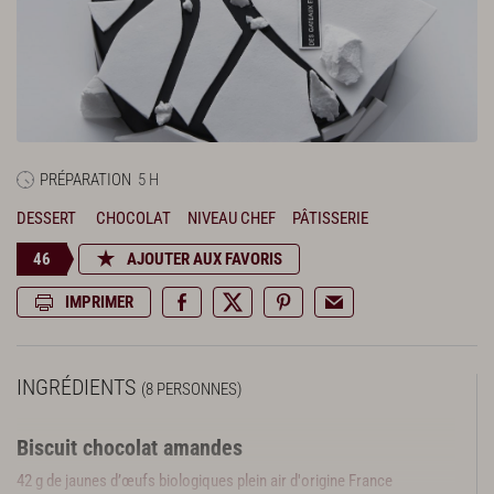
PRÉPARATION
5 H
DESSERT
CHOCOLAT
NIVEAU CHEF
PÂTISSERIE
46
AJOUTER AUX FAVORIS
IMPRIMER
INGRÉDIENTS
(8 PERSONNES)
Biscuit chocolat amandes
42 g de jaunes d’œufs biologiques plein air d'origine France