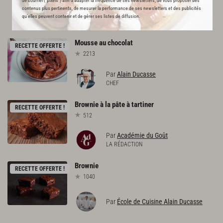
de courriel (“pixels”) afin d’adapter la fréquence de ses newsletters, de vous proposer des
contenus plus pertinents, de mesurer la performance de ses newsletters et des publicités
L'ACADÉMIE DU GOÛT VOUS
qu’elles peuvent contenir et de gérer ses listes de diffusion.
RECOMMANDE
Mousse
au
chocolat
RECETTE OFFERTE !
2213
Par
Alain Ducasse
CHEF
Brownie
à
la
pâte
à
tartiner
RECETTE OFFERTE !
512
Par
Académie du Goût
LA RÉDACTION
Brownie
RECETTE OFFERTE !
1040
Par
École de Cuisine Alain Ducasse