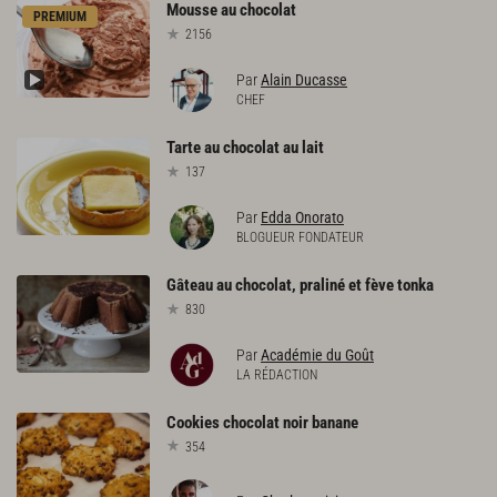
Mousse
au
chocolat
PREMIUM
2156
Par
Alain Ducasse
CHEF
Tarte
au
chocolat
au
lait
137
Par
Edda Onorato
BLOGUEUR FONDATEUR
Gâteau
au
chocolat,
praliné
et
fève
tonka
830
Par
Académie du Goût
LA RÉDACTION
Cookies
chocolat
noir
banane
354