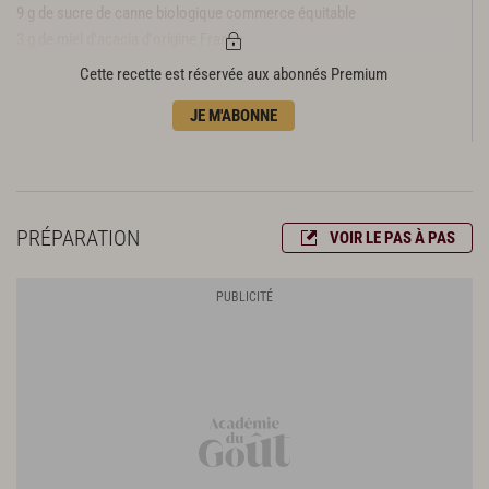
9 g de sucre de canne biologique commerce équitable
3 g de miel d'acacia d'origine France
33 g de tant-pour-tant de poudre d'amandes biologique et sucre de
Cette recette est réservée aux abonnés Premium
canne biologique commerce équitable
JE M'ABONNE
12 g de cacao en poudre biologique commerce équitable
15 g de farine biologique T45 d'origine France
49 g de blancs d’œufs biologiques plein air d'origine France
18 g de sucre de canne biologique commerce équitable
18 g de beurre frais biologique d'origine France
PRÉPARATION
VOIR LE PAS À PAS
Ganache ivoire
58 g de couverture ivoire biologique commerce équitable
24 g de crème liquide biologique d'origine France
6 g de miel d'acacia d'origine France
5 g de beurre frais biologique d'origine France
1 gousse de Vanille du Mexique commerce équitable
Mousse chocolat noir
45 g de crème liquide biologique d'origine France