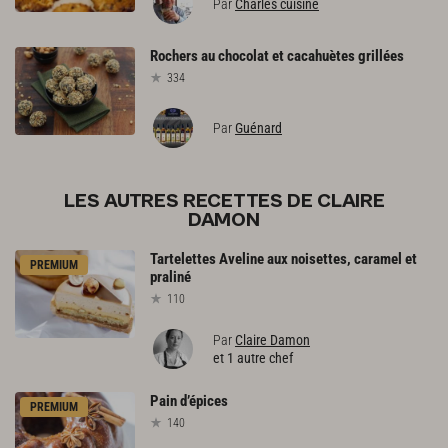
Par
Charles cuisine
Rochers
au
chocolat
et
cacahuètes
grillées
334
Par
Guénard
LES AUTRES RECETTES DE CLAIRE
DAMON
Tartelettes
Aveline
aux
noisettes,
caramel
et
PREMIUM
praliné
110
Par
Claire Damon
et 1 autre chef
Pain
d’épices
PREMIUM
140