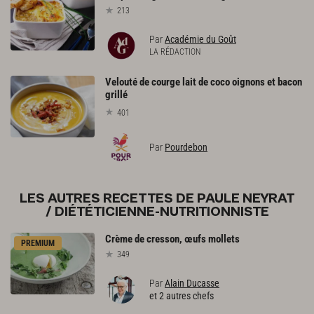
213
Par
Académie du Goût
LA RÉDACTION
Velouté de courge lait de coco oignons et bacon
grillé
401
Par
Pourdebon
LES AUTRES RECETTES DE PAULE NEYRAT
/ DIÉTÉTICIENNE-NUTRITIONNISTE
Crème
de
cresson,
œufs
mollets
PREMIUM
349
Par
Alain Ducasse
et 2 autres chefs