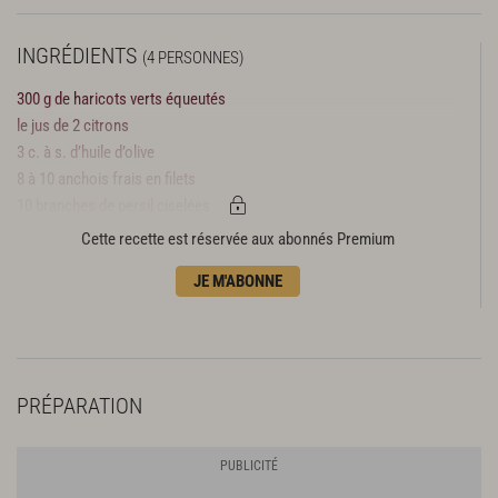
INGRÉDIENTS
(4 PERSONNES)
300 g de haricots verts équeutés
le jus de 2 citrons
3 c. à s. d’huile d’olive
8 à 10 anchois frais en filets
10 branches de persil ciselées
1/2 botte de ciboulette ciselée
Cette recette est réservée aux abonnés Premium
sel
JE M'ABONNE
poivre du moulin
PRÉPARATION