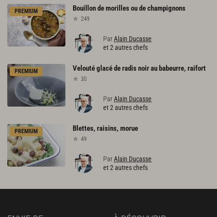
Bouillon
de
morilles
ou
de
champignons
PREMIUM
249
Par
Alain Ducasse
et 2 autres chefs
Velouté
glacé
de
radis
noir
au
babeurre,
raifort
PREMIUM
30
Par
Alain Ducasse
et 2 autres chefs
Blettes,
raisins,
morue
PREMIUM
49
Par
Alain Ducasse
et 2 autres chefs