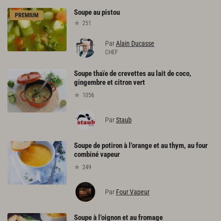
Soupe
au
pistou
PREMIUM
251
Par
Alain Ducasse
CHEF
Soupe thaïe de crevettes au lait de coco,
gingembre et citron vert
1056
Par
Staub
Soupe de potiron à l’orange et au thym, au four
combiné vapeur
249
Par
Four Vapeur
Soupe
à
l’oignon
et
au
fromage