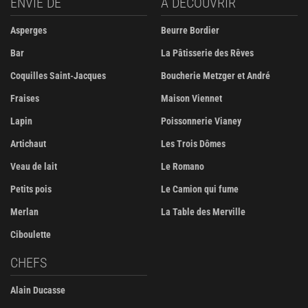
ENVIE DE
À DÉCOUVRIR
Asperges
Beurre Bordier
Bar
La Pâtisserie des Rêves
Coquilles Saint-Jacques
Boucherie Metzger et André
Fraises
Maison Viennet
Lapin
Poissonnerie Vianey
Artichaut
Les Trois Dômes
Veau de lait
Le Romano
Petits pois
Le Camion qui fume
Merlan
La Table des Merville
Ciboulette
CHEFS
Alain Ducasse