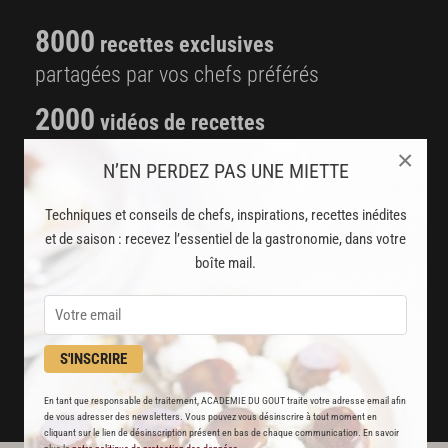
8000
recettes exclusives
partagées par vos chefs préférés
2000
vidéos de recettes
et techniques de cuisine et pâtisserie
×
N’EN PERDEZ PAS UNE MIETTE
Des nouveautés
Techniques et conseils de chefs, inspirations, recettes inédites
disponibles chaque semaine
et de saison : recevez l’essentiel de la gastronomie, dans votre
boîte mail.
Stop pub
un service garanti sans publicité
JE M'ABONNE
S'INSCRIRE
DÉJÀ ABONNÉ(E) ? JE ME CONNECTE
En tant que responsable de traitement, ACADEMIE DU GOUT traite votre adresse email afin
de vous adresser des newsletters. Vous pouvez vous désinscrire à tout moment en
cliquant sur le lien de désinscription présent en bas de chaque communication. En savoir