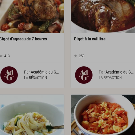
Gigot
d'agneau
de
7
heures
Gigot
à
la
cuillère
413
258
Par
Académie du Goût
Par
Académie du Goût
LA RÉDACTION
LA RÉDACTION