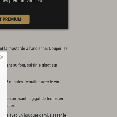
bonnés premium
vous est
T PREMIUM
e et la moutarde à l’ancienne. Couper les
×
allant au four, saisir le gigot sur
nt 5 minutes. Mouiller avec le vin
res en arrosant le gigot de temps en
déguster.
nutes avec un bouquet garni. Passer le