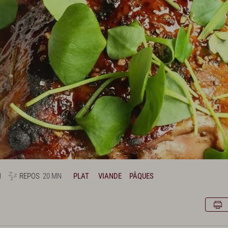
H
REPOS
20 MN
PLAT
VIANDE
PÂQUES