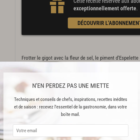
Cette recette réservée aux a
exceptionnellement offerte
.
DÉCOUVRIR L'ABONNEMEN
Frotter le gigot avec la fleur de sel, le piment d'Espelett
oignons en quatre.
Dans une
cocotte en fonte
ou un plat muni d'un couvercle 
N’EN PERDEZ PAS UNE MIETTE
toutes les faces avec un filet d’huile d’olive.
Ajouter les oignons,
l’ail en chemise
et
laisser suer
penda
Techniques et conseils de chefs, inspirations, recettes inédites
blanc sec et le bouquet garni.
et de saison : recevez l’essentiel de la gastronomie, dans votre
boîte mail.
Déposer le couvercle et enfourner à 120°C pendant 4 heu
temps. Laisser reposer la viande 20 minutes avant de la 
Cuire l'épeautre dans un grand volume d’eau salée 30 mi