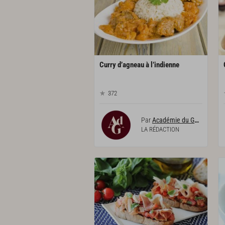
Curry
d’agneau
à
l’indienne
372
Par
Académie du Goût
LA RÉDACTION