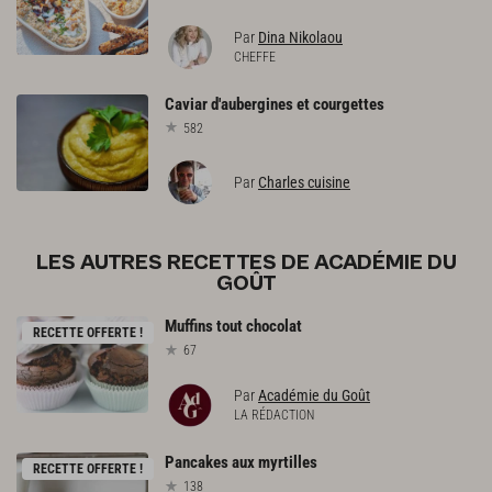
Par
Dina Nikolaou
CHEFFE
Caviar
d'aubergines
et
courgettes
582
Par
Charles cuisine
LES AUTRES RECETTES DE ACADÉMIE DU
GOÛT
Muffins
tout
chocolat
RECETTE OFFERTE !
67
Par
Académie du Goût
LA RÉDACTION
Pancakes
aux
myrtilles
RECETTE OFFERTE !
138