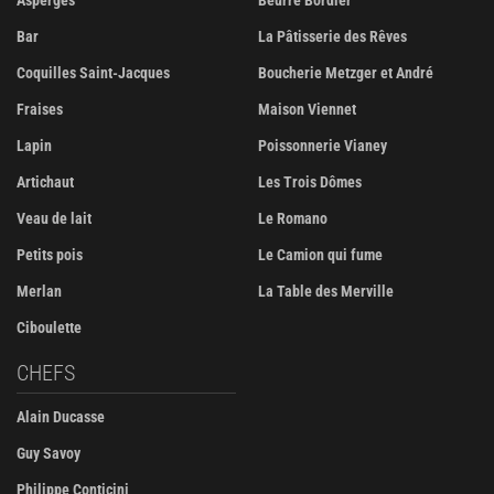
Asperges
Beurre Bordier
Bar
La Pâtisserie des Rêves
Coquilles Saint-Jacques
Boucherie Metzger et André
Fraises
Maison Viennet
Lapin
Poissonnerie Vianey
Artichaut
Les Trois Dômes
Veau de lait
Le Romano
Petits pois
Le Camion qui fume
Merlan
La Table des Merville
Ciboulette
CHEFS
Alain Ducasse
Guy Savoy
Philippe Conticini