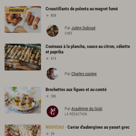
Croustillants
de
polenta
au
magret
fumé
PREMIUM
808
Par
Julien Duboué
CHEF
Couteaux
à
la
plancha,
sauce
au
citron,
cébette
et
paprika
419
Par
Charles cuisine
Brochettes
aux
figues
et
au
comté
286
Par
Académie du Goût
LA RÉDACTION
Caviar
d'aubergines
au
yaourt
grec
59