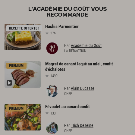
L'ACADÉMIE DU GOÛT VOUS
RECOMMANDE
Hachis
Parmentier
RECETTE OFFERTE !
576
Par
Académie du Goût
LA RÉDACTION
Magret
de
canard
laqué
au
miel,
confit
PREMIUM
d’échalotes
1490
Par
Alain Ducasse
CHEF
Févoulet
au
canard
confit
PREMIUM
133
Par
Trish Deseine
CHEF