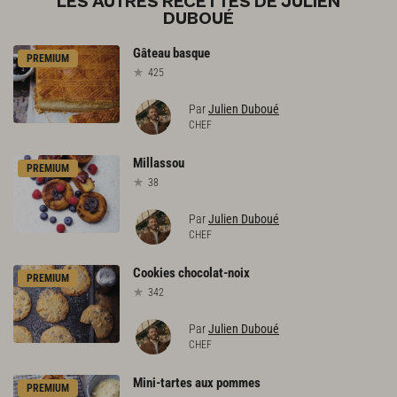
LES AUTRES RECETTES DE JULIEN
DUBOUÉ
Gâteau
basque
PREMIUM
425
Par
Julien Duboué
CHEF
Millassou
PREMIUM
38
Par
Julien Duboué
CHEF
Cookies
chocolat-noix
PREMIUM
342
Par
Julien Duboué
CHEF
Mini-tartes
aux
pommes
PREMIUM