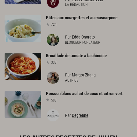
LA RÉDACTION
Pâtes
aux
courgettes
et
au
mascarpone
724
Par
Edda Onorato
BLOGUEUR FONDATEUR
Brouillade
de
tomate
à
la
chinoise
333
Par
Margot Zhang
AUTRICE
Poisson
blanc
au
lait
de
coco
et
citron
vert
508
Par
Degrenne