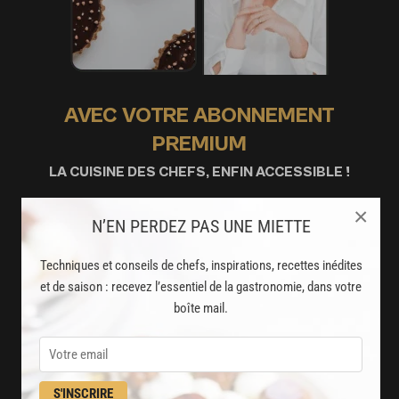
AVEC VOTRE ABONNEMENT
PREMIUM
LA CUISINE DES CHEFS, ENFIN ACCESSIBLE !
×
8000
N’EN PERDEZ PAS UNE MIETTE
recettes exclusives
partagées par vos chefs préférés
Techniques et conseils de chefs, inspirations, recettes inédites
2000
et de saison : recevez l’essentiel de la gastronomie, dans votre
vidéos de recettes
boîte mail.
et techniques de cuisine et pâtisserie
Des nouveautés
disponibles chaque semaine
S'INSCRIRE