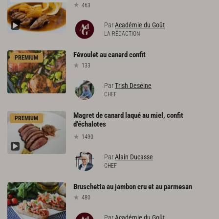
463
Par
Académie du Goût
LA RÉDACTION
Févoulet
au
canard
confit
PREMIUM
133
Par
Trish Deseine
CHEF
Magret de canard laqué au miel, confit
PREMIUM
d’échalotes
1490
Par
Alain Ducasse
CHEF
Bruschetta
au
jambon
cru
et
au
parmesan
480
Par
Académie du Goût