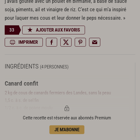
j’avais goûtée avec un poulet en Birmanie, à base de sauce
soja, piments, ail et vinaigre de riz. C’est ce qui m’a inspiré
pour laquer mes cous et leur donner le peps nécessaire. »
33
AJOUTER AUX FAVORIS
IMPRIMER
INGRÉDIENTS
(4 PERSONNES)
Canard confit
2 kg de cous de canards fermiers des Landes, sans la peau
1,5 c. à s. de sel fin
1/2 c. à c. de poivre moulu
1 pincée de noix de muscade
Cette recette est réservée aux abonnés Premium
6 gousses d'ail
JE M'ABONNE
1 bouquet garni
3 kg de graisse de canard