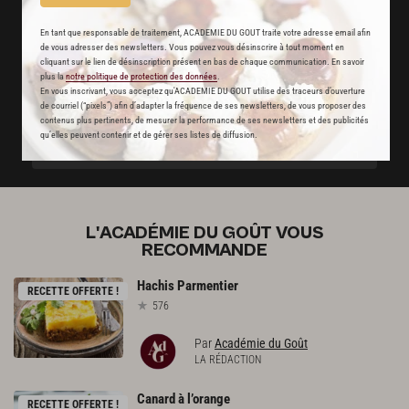
Stop pub
En tant que responsable de traitement, ACADEMIE DU GOUT traite votre adresse email afin
de vous adresser des newsletters. Vous pouvez vous désinscrire à tout moment en
un service garanti sans publicité
cliquant sur le lien de désinscription présent en bas de chaque communication. En savoir
plus la
notre politique de protection des données
.
En vous inscrivant, vous acceptez qu'ACADEMIE DU GOUT utilise des traceurs d’ouverture
de courriel (“pixels”) afin d’adapter la fréquence de ses newsletters, de vous proposer des
JE M'ABONNE
contenus plus pertinents, de mesurer la performance de ses newsletters et des publicités
qu’elles peuvent contenir et de gérer ses listes de diffusion.
DÉJÀ ABONNÉ(E) ? JE ME CONNECTE
L'ACADÉMIE DU GOÛT VOUS
RECOMMANDE
Hachis
Parmentier
RECETTE OFFERTE !
576
Par
Académie du Goût
LA RÉDACTION
Canard
à
l’orange
RECETTE OFFERTE !