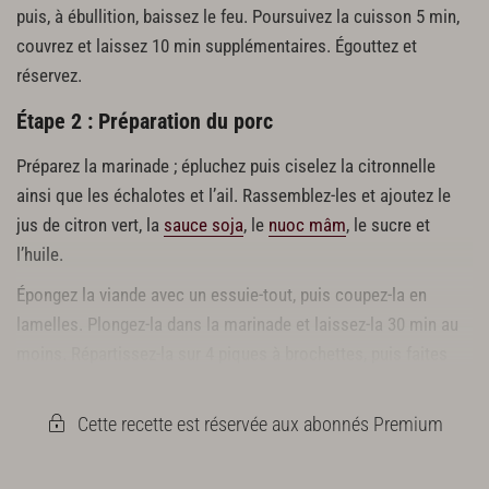
puis, à ébullition, baissez le feu. Poursuivez la cuisson 5 min,
couvrez et laissez 10 min supplémentaires. Égouttez et
réservez.
Étape 2 : Préparation du porc
Préparez la marinade ; épluchez puis ciselez la citronnelle
ainsi que les échalotes et l’ail. Rassemblez-les et ajoutez le
jus de citron vert, la
sauce soja
, le
nuoc mâm
, le sucre et
l’huile.
Épongez la viande avec un essuie-tout, puis coupez-la en
lamelles. Plongez-la dans la marinade et laissez-la 30 min au
moins. Répartissez-la sur 4 piques à brochettes, puis faites
cuire ces dernières à la poêle avec de l’huile ou au barbecue.
Cette recette est réservée aux abonnés Premium