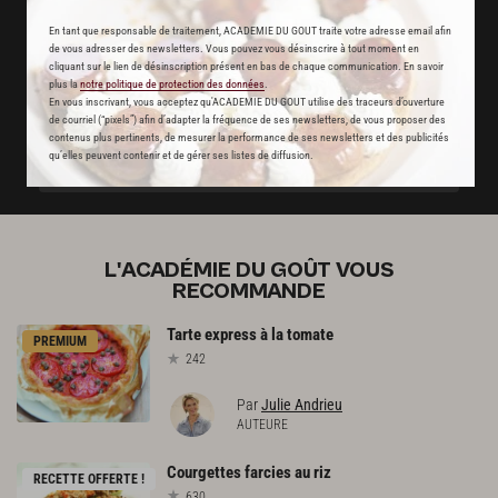
Stop pub
En tant que responsable de traitement, ACADEMIE DU GOUT traite votre adresse email afin
de vous adresser des newsletters. Vous pouvez vous désinscrire à tout moment en
un service garanti sans publicité
cliquant sur le lien de désinscription présent en bas de chaque communication. En savoir
plus la
notre politique de protection des données
.
En vous inscrivant, vous acceptez qu'ACADEMIE DU GOUT utilise des traceurs d’ouverture
JE M'ABONNE
de courriel (“pixels”) afin d’adapter la fréquence de ses newsletters, de vous proposer des
contenus plus pertinents, de mesurer la performance de ses newsletters et des publicités
qu’elles peuvent contenir et de gérer ses listes de diffusion.
DÉJÀ ABONNÉ(E) ? JE ME CONNECTE
L'ACADÉMIE DU GOÛT VOUS
RECOMMANDE
Tarte
express
à
la
tomate
PREMIUM
242
Par
Julie Andrieu
AUTEURE
Courgettes
farcies
au
riz
RECETTE OFFERTE !
630