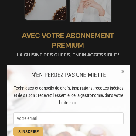
AVEC VOTRE ABONNEMENT
PREMIUM
LA CUISINE DES CHEFS, ENFIN ACCESSIBLE !
×
8000
recettes exclusives
N’EN PERDEZ PAS UNE MIETTE
partagées par vos chefs préférés
Techniques et conseils de chefs, inspirations, recettes inédites
2000
et de saison : recevez l’essentiel de la gastronomie, dans votre
vidéos de recettes
boîte mail.
et techniques de cuisine et pâtisserie
Des nouveautés
disponibles chaque semaine
S'INSCRIRE