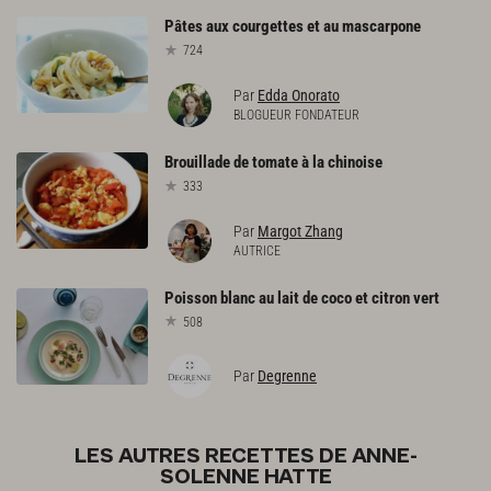
Pâtes
aux
courgettes
et
au
mascarpone
724
Par
Edda Onorato
BLOGUEUR FONDATEUR
Brouillade
de
tomate
à
la
chinoise
333
Par
Margot Zhang
AUTRICE
Poisson
blanc
au
lait
de
coco
et
citron
vert
508
Par
Degrenne
LES AUTRES RECETTES DE ANNE-
SOLENNE HATTE