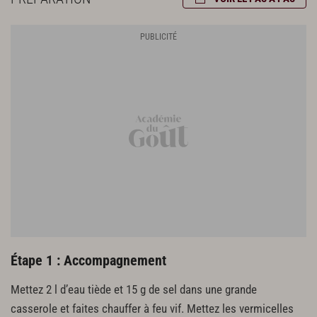
Préparation du porc
600 g d’échine de porc
80 g de citronnelle
80 g d’échalotes
4 gousses d’ail
40 g de jus de citron vert
40 g de sauce soja
40 g de nuoc mâm
20 g de sucre
40 g d’huile de tournesol
Étape 1 : Accompagnement
Mettez 2 l d’eau tiède et 15 g de sel dans une grande
casserole et faites chauffer à feu vif. Mettez les vermicelles