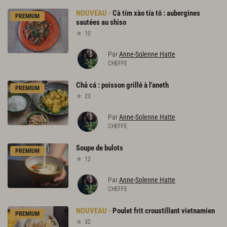
Cà
tím
xào
tía
tô
:
aubergines
PREMIUM
sautées
au
shiso
10
Par
Anne-Solenne Hatte
CHEFFE
Chả
cá
:
poisson
grillé
à
l'aneth
PREMIUM
23
Par
Anne-Solenne Hatte
CHEFFE
Soupe
de
bulots
PREMIUM
12
Par
Anne-Solenne Hatte
CHEFFE
Poulet
frit
croustillant
vietnamien
PREMIUM
32