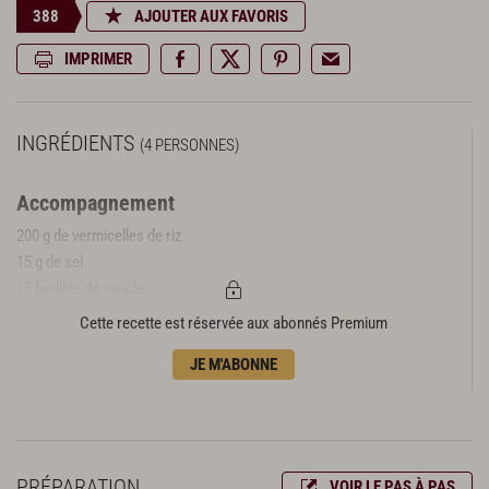
388
AJOUTER AUX FAVORIS
IMPRIMER
INGRÉDIENTS
(4 PERSONNES)
Accompagnement
200 g de vermicelles de riz
15 g de sel
16 feuilles de salade
12 feuilles de tía tô
Cette recette est réservée aux abonnés Premium
12 feuilles de menthe fraîche
JE M'ABONNE
80 g de lamelles de concombre
100 g de carottes en pickles
100 g d’oignons en pickles
Sauce des nems
16 tiges de coriandre
PRÉPARATION
VOIR LE PAS À PAS