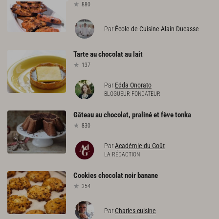
880
Par
École de Cuisine Alain Ducasse
Tarte
au
chocolat
au
lait
137
Par
Edda Onorato
BLOGUEUR FONDATEUR
Gâteau
au
chocolat,
praliné
et
fève
tonka
830
Par
Académie du Goût
LA RÉDACTION
Cookies
chocolat
noir
banane
354
Par
Charles cuisine