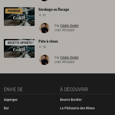
Enrobage
ou
flocage
PREMIUM
81
Par
Cédric Grolet
CHEF PÂTISSIER
Pâte
à
choux
RECETTE OFFERTE !
50
Par
Cédric Grolet
CHEF PÂTISSIER
ENVIE DE
À DÉCOUVRIR
Asperges
Beurre Bordier
Bar
La Pâtisserie des Rêves