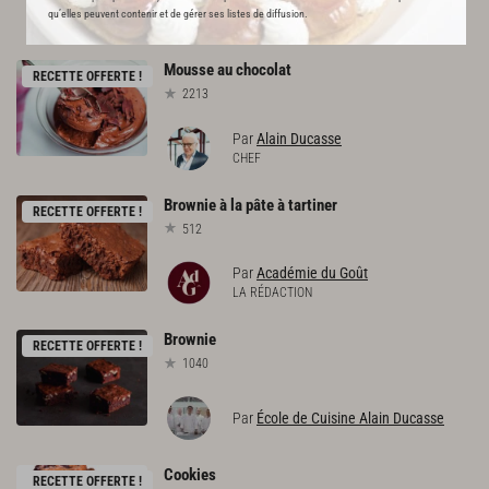
L'ACADÉMIE DU GOÛT VOUS
qu’elles peuvent contenir et de gérer ses listes de diffusion.
RECOMMANDE
Mousse
au
chocolat
RECETTE OFFERTE !
2213
Par
Alain Ducasse
CHEF
Brownie
à
la
pâte
à
tartiner
RECETTE OFFERTE !
512
Par
Académie du Goût
LA RÉDACTION
Brownie
RECETTE OFFERTE !
1040
Par
École de Cuisine Alain Ducasse
Cookies
RECETTE OFFERTE !