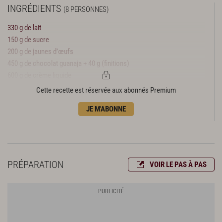
INGRÉDIENTS
(8 PERSONNES)
330 g de lait
150 g de sucre
200 g de jaunes d’œufs
450 g de chocolat guanaja + 40 g (finitions)
600 g de crème liquide
180 g de blancs d’œufs
Cette recette est réservée aux abonnés Premium
40 g de chocolat guanaja ou à mousse chocolat
JE M'ABONNE
PRÉPARATION
VOIR LE PAS À PAS