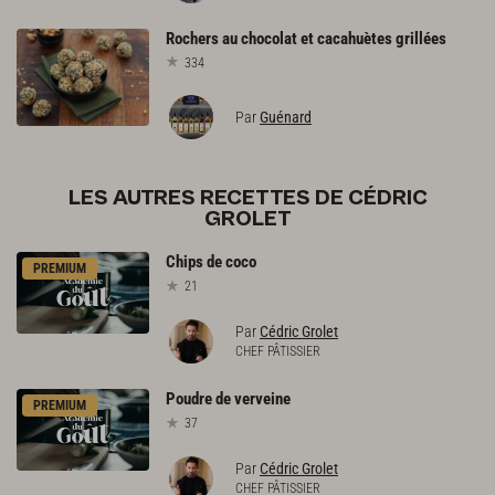
Rochers
au
chocolat
et
cacahuètes
grillées
334
Par
Guénard
LES AUTRES RECETTES DE CÉDRIC
GROLET
Chips
de
coco
PREMIUM
21
Par
Cédric Grolet
CHEF PÂTISSIER
Poudre
de
verveine
PREMIUM
37
Par
Cédric Grolet
CHEF PÂTISSIER