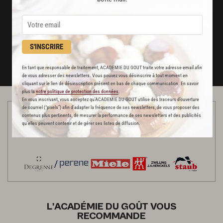
Stop pub
un service garanti sans publicité
JE M'ABONNE
S'INSCRIRE
DÉJÀ ABONNÉ(E) ? JE ME CONNECTE
En tant que responsable de traitement, ACADEMIE DU GOUT traite votre adresse email afin
de vous adresser des newsletters. Vous pouvez vous désinscrire à tout moment en
cliquant sur le lien de désinscription présent en bas de chaque communication. En savoir
plus la
notre politique de protection des données
.
En vous inscrivant, vous acceptez qu'ACADEMIE DU GOUT utilise des traceurs d’ouverture
de courriel (“pixels”) afin d’adapter la fréquence de ses newsletters, de vous proposer des
Cette vidéo a été réalisée dans une cuisine habillée par nos
contenus plus pertinents, de mesurer la performance de ses newsletters et des publicités
qu’elles peuvent contenir et de gérer ses listes de diffusion.
partenaires
L'ACADÉMIE DU GOÛT VOUS
RECOMMANDE