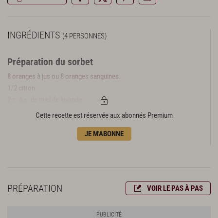
INGRÉDIENTS
(4 PERSONNES)
Préparation du sorbet
8 oranges à jus ou 8 oranges sanguines.
1/2 citron
2 c. à s. de miel de lavande
2 c. à s. de Grand Marnier
Cette recette est réservée aux abonnés Premium
JE M'ABONNE
PRÉPARATION
VOIR LE PAS À PAS