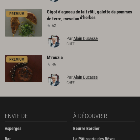
Gigot d’agneau de lait rôti, galette de pommes
PREMIUM
d’herbes
de terre, mesclun
62
Par
Alain Ducasse
CHEF
M’rouzia
PREMIUM
46
Par
Alain Ducasse
CHEF
ENVIE DE
À DÉCOUVRIR
Asperges
Beurre Bordier
Bar
La Pâtisserie des Rêves