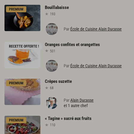
Bouillabaisse
PREMIUM
193
Par
École de Cuisine Alain Ducasse
Oranges
confites
et
orangettes
RECETTE OFFERTE !
501
Par
École de Cuisine Alain Ducasse
Crêpes
suzette
PREMIUM
68
Par
Alain Ducasse
et 1 autre chef
«
Tagine
»
sucré
aux
fruits
PREMIUM
110