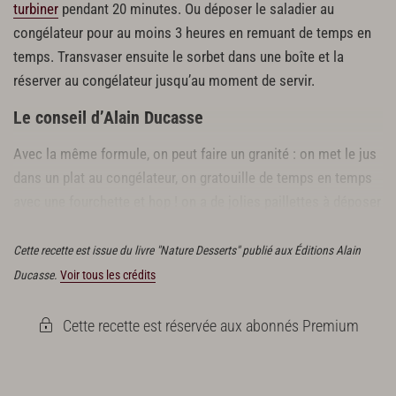
turbiner
pendant 20 minutes. Ou déposer le saladier au
congélateur pour au moins 3 heures en remuant de temps en
temps. Transvaser ensuite le sorbet dans une boîte et la
réserver au congélateur jusqu’au moment de servir.
Le conseil d’Alain Ducasse
Avec la même formule, on peut faire un granité : on met le jus
dans un plat au congélateur, on gratouille de temps en temps
avec une fourchette et hop ! on a de jolies paillettes à déposer
au dernier moment sur tout ce qu'on veut.
Cette recette est issue du livre "Nature Desserts" publié aux Éditions Alain
Ducasse.
Voir tous les crédits
Cette recette est réservée aux abonnés Premium