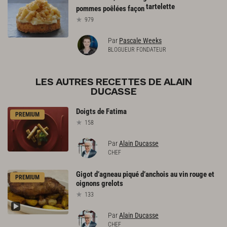
tartelette
pommes poêlées façon
979
Par
Pascale Weeks
BLOGUEUR FONDATEUR
LES AUTRES RECETTES DE ALAIN
DUCASSE
Doigts
de
Fatima
PREMIUM
158
Par
Alain Ducasse
CHEF
Gigot
d’agneau
piqué
d’anchois
au
vin
rouge
et
PREMIUM
oignons
grelots
133
Par
Alain Ducasse
CHEF