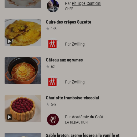
Par
Philippe Conticini
CHEF
Cuire
des
crêpes
Suzette
148
Par
Zwilling
Gâteau
aux
agrumes
62
Par
Zwilling
Charlotte
framboise-chocolat
543
Par
Académie du Goût
LA RÉDACTION
Sablé breton, crème légère à la vanille et