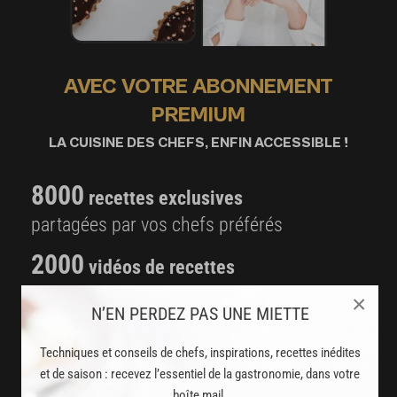
AVEC VOTRE ABONNEMENT
PREMIUM
LA CUISINE DES CHEFS, ENFIN ACCESSIBLE !
8000
recettes exclusives
partagées par vos chefs préférés
2000
vidéos de recettes
et techniques de cuisine et pâtisserie
×
N’EN PERDEZ PAS UNE MIETTE
Des nouveautés
Techniques et conseils de chefs, inspirations, recettes inédites
disponibles chaque semaine
et de saison : recevez l’essentiel de la gastronomie, dans votre
boîte mail.