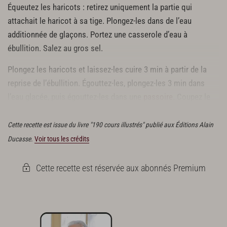
Équeutez les haricots : retirez uniquement la partie qui
attachait le haricot à sa tige. Plongez-les dans de l’eau
additionnée de glaçons. Portez une casserole d’eau à
ébullition. Salez au gros sel.
Plongez les haricots et laissez-les cuire 3 min à partir de la
reprise de l’ébullition. Égouttez-les, plongez-les 3 min dans
l’eau glacée, puis égouttez-les dans une
passoire
. Coupez le
pied des champignons. Pelez les chapeaux.
Cette recette est issue du livre "190 cours illustrés" publié aux Éditions Alain
Ducasse.
Voir tous les crédits
Cette recette est réservée aux abonnés Premium