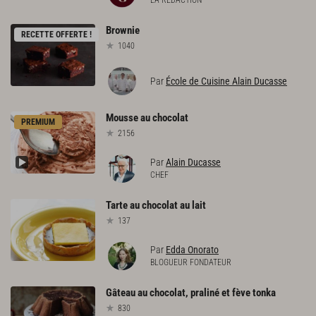
LA RÉDACTION
Brownie
RECETTE OFFERTE !
1040
Par
École de Cuisine Alain Ducasse
Mousse
au
chocolat
PREMIUM
2156
Par
Alain Ducasse
CHEF
Tarte
au
chocolat
au
lait
137
Par
Edda Onorato
BLOGUEUR FONDATEUR
Gâteau
au
chocolat,
praliné
et
fève
tonka
830