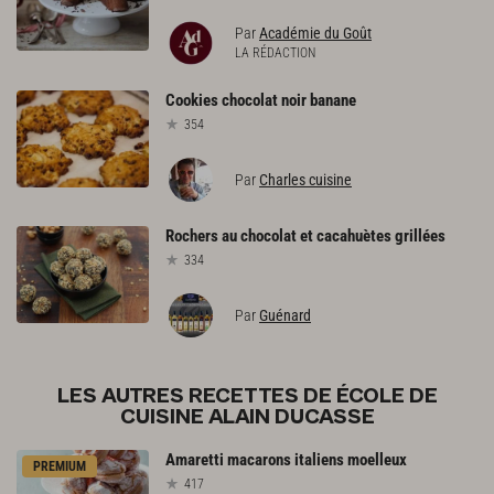
Par
Académie du Goût
LA RÉDACTION
Cookies
chocolat
noir
banane
354
Par
Charles cuisine
Rochers
au
chocolat
et
cacahuètes
grillées
334
Par
Guénard
LES AUTRES RECETTES DE ÉCOLE DE
CUISINE ALAIN DUCASSE
Amaretti
macarons
italiens
moelleux
PREMIUM
417