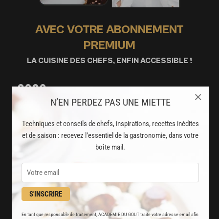
AVEC VOTRE ABONNEMENT
PREMIUM
LA CUISINE DES CHEFS, ENFIN ACCESSIBLE !
8000
recettes exclusives
×
N’EN PERDEZ PAS UNE MIETTE
partagées par vos chefs préférés
Techniques et conseils de chefs, inspirations, recettes inédites
2000
vidéos de recettes
et de saison : recevez l’essentiel de la gastronomie, dans votre
et techniques de cuisine et pâtisserie
boîte mail.
Des nouveautés
disponibles chaque semaine
S'INSCRIRE
Stop pub
un service garanti sans publicité
En tant que responsable de traitement, ACADEMIE DU GOUT traite votre adresse email afin