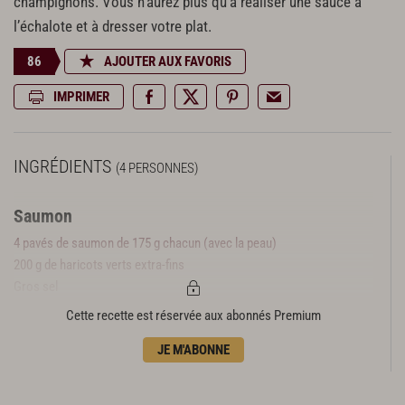
champignons. Vous n’aurez plus qu’à réaliser une sauce à
l’échalote et à dresser votre plat.
86
AJOUTER AUX FAVORIS
IMPRIMER
INGRÉDIENTS
(4 PERSONNES)
Saumon
4 pavés de saumon de 175 g chacun (avec la peau)
200 g de haricots verts extra-fins
Gros sel
250 g de petits champignons de Paris
Cette recette est réservée aux abonnés Premium
1,5 l de fumet froid
JE M'ABONNE
4 c. à c. de thé vert ou de thé fumé (ou 4 sachets)
Sauce