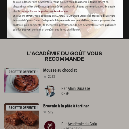
de vous adresser des newsletters. Vous pouvez vous désinscrire à tout moment en
cliquant sur le lien de désinscription présent en bas de chaque communication. En savoir
plus la
notre politique de protection des données
.
JE M'ABONNE
En vous inscrivant, vous acceptez qu'ACADEMIE DU GOUT utilise des traceurs d’ouverture
de courriel (“pixels”) afin d’adapter la fréquence de ses newsletters, de vous proposer des
contenus plus pertinents, de mesurer la performance de ses newsletters et des publicités
DÉJÀ ABONNÉ(E) ? JE ME CONNECTE
qu’elles peuvent contenir et de gérer ses listes de diffusion.
L'ACADÉMIE DU GOÛT VOUS
RECOMMANDE
Mousse
au
chocolat
RECETTE OFFERTE !
2213
Par
Alain Ducasse
CHEF
Brownie
à
la
pâte
à
tartiner
RECETTE OFFERTE !
512
Par
Académie du Goût