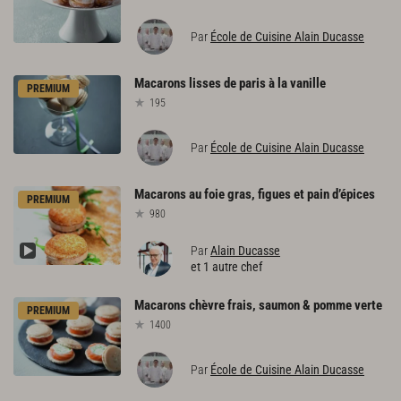
Par
École de Cuisine Alain Ducasse
Macarons
lisses
de
paris
à
la
vanille
PREMIUM
195
Par
École de Cuisine Alain Ducasse
Macarons
au
foie
gras,
figues
et
pain
d’épices
PREMIUM
980
Par
Alain Ducasse
et 1 autre chef
Macarons
chèvre
frais,
saumon
&
pomme
verte
PREMIUM
1400
Par
École de Cuisine Alain Ducasse