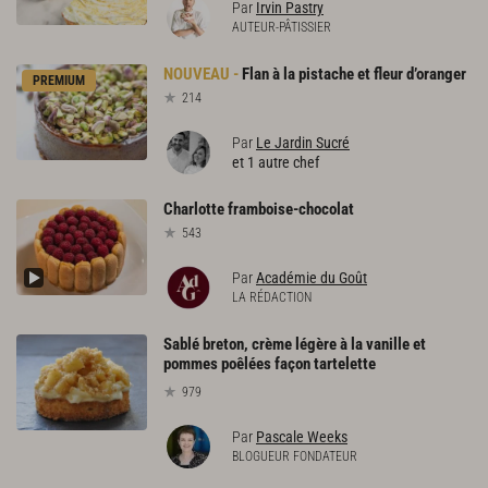
Par
Irvin Pastry
AUTEUR-PÂTISSIER
Flan
à
la
pistache
et
fleur
d’oranger
PREMIUM
214
Par
Le Jardin Sucré
et 1 autre chef
Charlotte
framboise-chocolat
543
Par
Académie du Goût
LA RÉDACTION
Sablé breton, crème légère à la vanille et
pommes poêlées façon tartelette
979
Par
Pascale Weeks
BLOGUEUR FONDATEUR