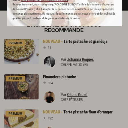
En vous inscrivant, vous acceptez qu'ACADEMIE DU GOUT utilise des traceurs d’ouverture
de courriel (“pixels”) afin d’adapter la fréquence de ses newsletters, de vous proposer des
contenus plus pertinents, de mesurer la performance de ses newsletters et des publicités
qu’elles peuvent contenir et de gérer ses listes de diffusion.
L'ACADÉMIE DU GOÛT VOUS
RECOMMANDE
Tarte
pistache
et
gianduja
PREMIUM
11
Par
Johanna Roques
CHEFFE PÂTISSIÈRE
Financiers
pistache
PREMIUM
504
Par
Cédric Grolet
CHEF PÂTISSIER
Tarte
pistache
fleur
d'oranger
PREMIUM
122