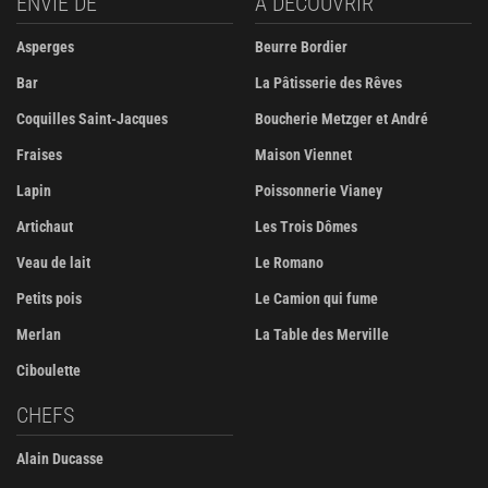
ENVIE DE
À DÉCOUVRIR
Asperges
Beurre Bordier
Bar
La Pâtisserie des Rêves
Coquilles Saint-Jacques
Boucherie Metzger et André
Fraises
Maison Viennet
Lapin
Poissonnerie Vianey
Artichaut
Les Trois Dômes
Veau de lait
Le Romano
Petits pois
Le Camion qui fume
Merlan
La Table des Merville
Ciboulette
CHEFS
Alain Ducasse