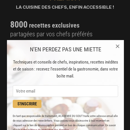
LA CUISINE DES CHEFS, ENFIN ACCESSIBLE !
8000
recettes exclusives
partagées par vos chefs préférés
×
2000
vidéos de recettes
N’EN PERDEZ PAS UNE MIETTE
et techniques de cuisine et pâtisserie
Techniques et conseils de chefs, inspirations, recettes inédites
Des nouveautés
et de saison : recevez l’essentiel de la gastronomie, dans votre
boîte mail.
disponibles chaque semaine
Stop pub
un service garanti sans publicité
S'INSCRIRE
JE M'ABONNE
En tant que responsable de traitement, ACADEMIE DU GOUT traite votre adresse email afin
de vous adresser des newsletters. Vous pouvez vous désinscrire à tout moment en
cliquant sur le lien de désinscription présent en bas de chaque communication. En savoir
DÉJÀ ABONNÉ(E) ? JE ME CONNECTE
plus la
notre politique de protection des données
.