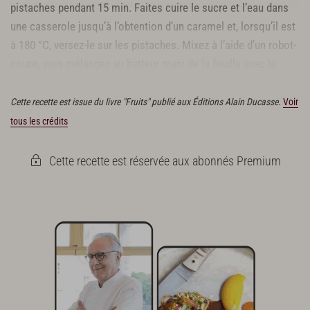
pistaches pendant 15 min. Faites cuire le sucre et l’eau dans
Peaux de pistache
une casserole jusqu’à l’obtention d’un caramel et, lorsqu’il est
à 180 °C, versez-le sur les pistaches. Mixez à l’aide d’un robot-
coupe, puis mélangez au batteur muni de la feuille avec la
fleur de sel.
Cette recette est issue du livre "Fruits" publié aux Éditions Alain Ducasse.
Voir
tous les crédits
Cette recette est réservée aux abonnés Premium