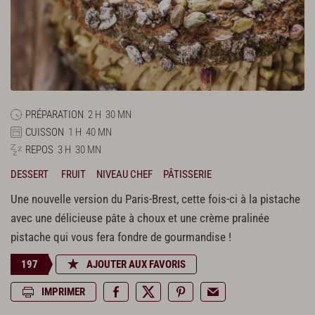
PRÉPARATION
2 H
30 MN
CUISSON
1 H
40 MN
REPOS
3 H
30 MN
DESSERT
FRUIT
NIVEAU CHEF
PÂTISSERIE
Une nouvelle version du Paris-Brest, cette fois-ci à la pistache
avec une délicieuse pâte à choux et une crème pralinée
pistache qui vous fera fondre de gourmandise !
197
AJOUTER AUX FAVORIS
IMPRIMER