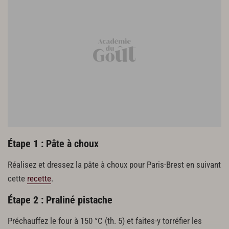
600 g de crème pâtissière
90 g de praliné pistache
60 g de pâte de pistache
520 g de crème au beurre
Crumble vert
100 g de beurre
125 g de farine
125 g de sucre cassonade
1 g de colorant vert
0,7 g de colorant rouge
1 blanc d’œuf
Étape 1 : Pâte à choux
80 g de pistaches de Sicile
Réalisez et dressez la pâte à choux pour Paris-Brest en suivant
Pistaches torréfiées
cette
recette
.
100 g de pistaches brutes
Étape 2 : Praliné pistache
Montage et finitions
Préchauffez le four à 150 °C (th. 5) et faites-y torréfier les
Sucre glace