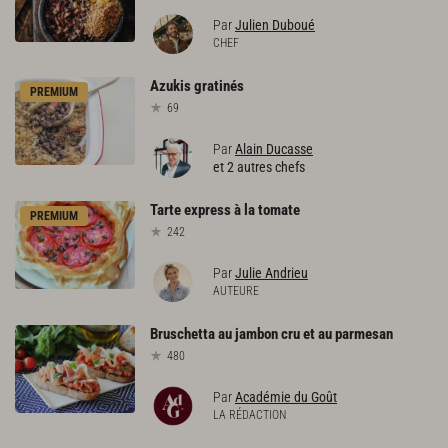
Par
Julien Duboué
CHEF
Azukis
gratinés
PREMIUM
69
Par
Alain Ducasse
et 2 autres chefs
Tarte
express
à
la
tomate
PREMIUM
242
Par
Julie Andrieu
AUTEURE
Bruschetta
au
jambon
cru
et
au
parmesan
480
Par
Académie du Goût
LA RÉDACTION