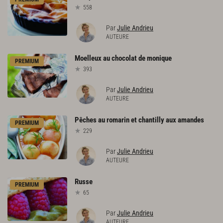
558
Par
Julie Andrieu
AUTEURE
Moelleux
au
chocolat
de
monique
PREMIUM
393
Par
Julie Andrieu
AUTEURE
Pêches
au
romarin
et
chantilly
aux
amandes
PREMIUM
229
Par
Julie Andrieu
AUTEURE
Russe
PREMIUM
65
Par
Julie Andrieu
AUTEURE