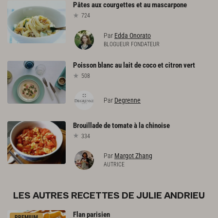
Pâtes
aux
courgettes
et
au
mascarpone
724
Par
Edda Onorato
BLOGUEUR FONDATEUR
Poisson
blanc
au
lait
de
coco
et
citron
vert
508
Par
Degrenne
Brouillade
de
tomate
à
la
chinoise
334
Par
Margot Zhang
AUTRICE
LES AUTRES RECETTES DE JULIE ANDRIEU
Flan
parisien
PREMIUM