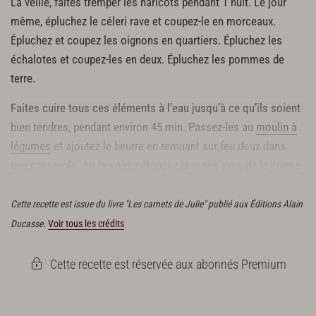
La veille, faites tremper les haricots pendant 1 nuit. Le jour
même, épluchez le céleri rave et coupez-le en morceaux.
Épluchez et coupez les oignons en quartiers. Épluchez les
échalotes et coupez-les en deux. Épluchez les pommes de
terre.
Faites cuire tous ces éléments à l’eau jusqu’à ce qu’ils soient
bien tendres, pendant environ 45 min. Passez-les au
moulin à
légumes
et ajoutez le beurre en remuant sur feu doux dans
une casserole. Au besoin, rallongez la purée avec de la crème
ou de l’eau de cuisson.
Cette recette est issue du livre "Les carnets de Julie" publié aux Éditions Alain
Ducasse.
Voir tous les crédits
Cette recette est réservée aux abonnés Premium