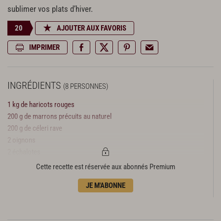
sublimer vos plats d’hiver.
20
AJOUTER AUX FAVORIS
IMPRIMER
INGRÉDIENTS
(8 PERSONNES)
1 kg de haricots rouges
200 g de marrons précuits au naturel
200 g de céleri rave
2 oignons
2 échalotes
1 kg de pommes de terre
Cette recette est réservée aux abonnés Premium
100 g de beurre
JE M'ABONNE