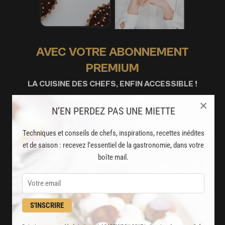
AVEC VOTRE ABONNEMENT
PREMIUM
LA CUISINE DES CHEFS, ENFIN ACCESSIBLE !
×
N’EN PERDEZ PAS UNE MIETTE
8000
recettes exclusives
partagées par vos chefs préférés
Techniques et conseils de chefs, inspirations, recettes inédites
et de saison : recevez l’essentiel de la gastronomie, dans votre
2000
vidéos de recettes
boîte mail.
et techniques de cuisine et pâtisserie
Des nouveautés
S'INSCRIRE
disponibles chaque semaine