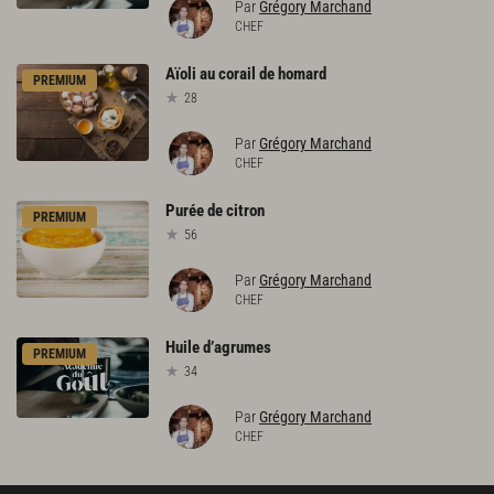
Par
Grégory Marchand
CHEF
Aïoli
au
corail
de
homard
PREMIUM
28
Par
Grégory Marchand
CHEF
Purée
de
citron
PREMIUM
56
Par
Grégory Marchand
CHEF
Huile
d’agrumes
PREMIUM
34
Par
Grégory Marchand
CHEF