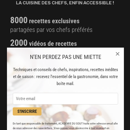
LA CUISINE DES CHEFS, ENFIN ACCESSIBLE !
8000
recettes exclusives
partagées par vos chefs préférés
2000
vidéos de recettes
et techniques de cuisine et pâtisserie
×
N’EN PERDEZ PAS UNE MIETTE
Des nouveautés
Techniques et conseils de chefs, inspirations, recettes inédites
disponibles chaque semaine
et de saison : recevez l’essentiel de la gastronomie, dans votre
boîte mail.
Stop pub
un service garanti sans publicité
S'INSCRIRE
JE M'ABONNE
DÉJÀ ABONNÉ(E) ? JE ME CONNECTE
En tant que responsable de traitement, ACADEMIE DU GOUT traite votre adresse email afin
de vous adresser des newsletters. Vous pouvez vous désinscrire à tout moment en