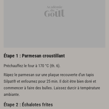
persil frit
le zeste de 1 citron vert
1 pincée de fleur de sel
Maïs
4 épis de maïs entiers
100 g de beurre
50 g de parmesan frais
gros sel
Étape 1 : Parmesan croustillant
Préchauffez le four à 170 °C (th. 6).
Râpez le parmesan sur une plaque recouverte d’un tapis
Silpat® et enfournez pour 25 min. Il doit être bien doré et
commencer à faire des bulles. Laissez durcir à température
ambiante.
Étape 2 : Échalotes frites