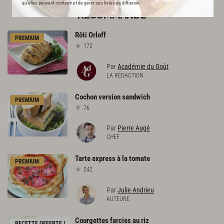
qu’elles peuvent contenir et de gérer ses listes de diffusion.
L'ACADÉMIE DU GOÛT VOUS
RECOMMANDE
Rôti
Orloff
PREMIUM
172
Par
Académie du Goût
LA RÉDACTION
Cochon
version
sandwich
PREMIUM
76
Par
Pierre Augé
CHEF
Tarte
express
à
la
tomate
PREMIUM
242
Par
Julie Andrieu
AUTEURE
Courgettes
farcies
au
riz
RECETTE OFFERTE !