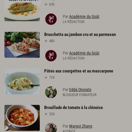
630
Par
Académie du Goût
LA RÉDACTION
Bruschetta
au
jambon
cru
et
au
parmesan
480
Par
Académie du Goût
LA RÉDACTION
Pâtes
aux
courgettes
et
au
mascarpone
724
Par
Edda Onorato
BLOGUEUR FONDATEUR
Brouillade
de
tomate
à
la
chinoise
334
Par
Margot Zhang
AUTRICE