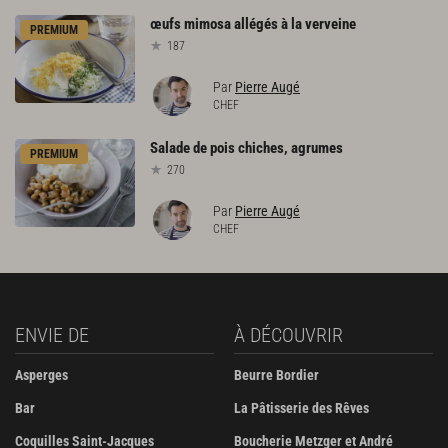
œufs
mimosa
allégés
à
la
verveine
PREMIUM
187
Par
Pierre Augé
CHEF
Salade
de
pois
chiches,
agrumes
PREMIUM
270
Par
Pierre Augé
CHEF
ENVIE DE
À DÉCOUVRIR
Asperges
Beurre Bordier
Bar
La Pâtisserie des Rêves
Coquilles Saint-Jacques
Boucherie Metzger et André