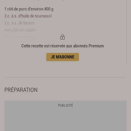
1 rôti de porc d’environ 400 g
2 c. à s. d’huile de tournesol
2 c. à s. de beurre
mesclun de salade
20 g d’ossau-iraty
120 g de noix
Cette recette est réservée aux abonnés Premium
1 pincée de fleur de sel
JE M'ABONNE
20 g d’huile d’olive
1 c. à c. de moutarde
PRÉPARATION