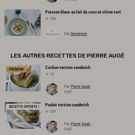
Poisson
blanc
au
lait
de
coco
et
citron
vert
508
Par
Degrenne
LES AUTRES RECETTES DE PIERRE AUGÉ
Cochon
version
sandwich
PREMIUM
76
Par
Pierre Augé
CHEF
Poulet
version
sandwich
RECETTE OFFERTE !
209
Par
Pierre Augé
CHEF