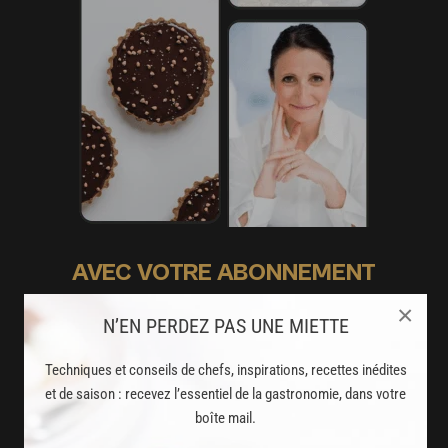
AVEC VOTRE ABONNEMENT
PREMIUM
×
N’EN PERDEZ PAS UNE MIETTE
LA CUISINE DES CHEFS, ENFIN ACCESSIBLE !
Techniques et conseils de chefs, inspirations, recettes inédites
8000
et de saison : recevez l’essentiel de la gastronomie, dans votre
recettes exclusives
boîte mail.
partagées par vos chefs préférés