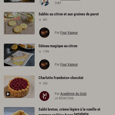
CHEF
Sablés
au
citron
et
aux
graines
de
pavot
461
Par
Four Vapeur
Gâteau
magique
au
citron
1199
Par
Four Vapeur
Charlotte
framboise-chocolat
543
Par
Académie du Goût
LA RÉDACTION
Sablé breton, crème légère à la vanille et
tartelette