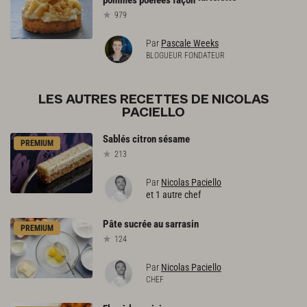
pommes poêlées façon
979
Par
Pascale Weeks
BLOGUEUR FONDATEUR
LES AUTRES RECETTES DE NICOLAS
PACIELLO
Sablés
citron
sésame
PREMIUM
213
Par
Nicolas Paciello
et 1 autre chef
Pâte
sucrée
au
sarrasin
PREMIUM
124
Par
Nicolas Paciello
CHEF