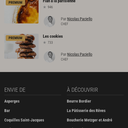
Flan
à
la
parisienne
PREMIUM
946
Par
Nicolas Paciello
CHEF
Les
cookies
PREMIUM
733
Par
Nicolas Paciello
CHEF
ENVIE DE
À DÉCOUVRIR
Asperges
Beurre Bordier
Bar
La Pâtisserie des Rêves
Coquilles Saint-Jacques
Boucherie Metzger et André