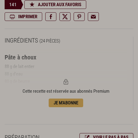
141
AJOUTER AUX FAVORIS
IMPRIMER
INGRÉDIENTS
(24 PIÈCES)
Pâte à choux
88 g de lait entier
88 g d'eau
80 g de beurre
3 g de sel fin
Cette recette est réservée aux abonnés Premium
2 g de sucre semoule
JE M'ABONNE
97 g de farine T45
141 g d'oeufs entiers
Craquelin
45 g de beurre
PRÉPARATION
VOIR LE PAS À PAS