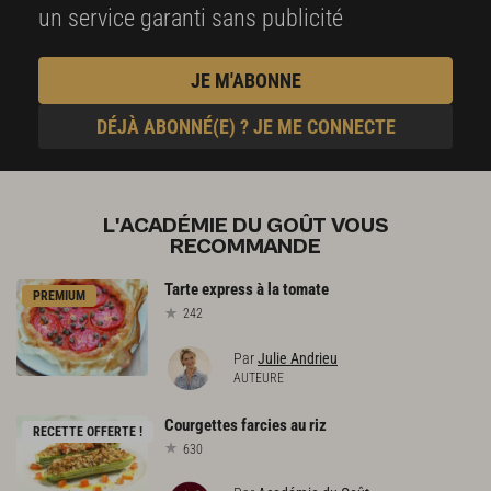
un service garanti sans publicité
JE M'ABONNE
DÉJÀ ABONNÉ(E) ? JE ME CONNECTE
L'ACADÉMIE DU GOÛT VOUS
RECOMMANDE
Tarte
express
à
la
tomate
PREMIUM
242
Par
Julie Andrieu
AUTEURE
Courgettes
farcies
au
riz
RECETTE OFFERTE !
630