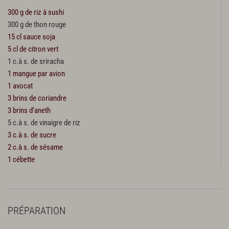
300 g de riz à sushi
300 g de thon rouge
15 cl sauce soja
5 cl de citron vert
1 c.à s. de sriracha
1 mangue par avion
1 avocat
3 brins de coriandre
3 brins d’aneth
5 c.à s. de vinaigre de riz
3 c.à s. de sucre
2 c.à s. de sésame
1 cébette
PRÉPARATION