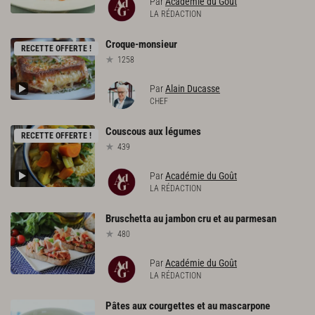
Par
Académie du Goût
LA RÉDACTION
Croque-monsieur
RECETTE OFFERTE !
1258
Par
Alain Ducasse
CHEF
Couscous
aux
légumes
RECETTE OFFERTE !
439
Par
Académie du Goût
LA RÉDACTION
Bruschetta
au
jambon
cru
et
au
parmesan
480
Par
Académie du Goût
LA RÉDACTION
Pâtes
aux
courgettes
et
au
mascarpone