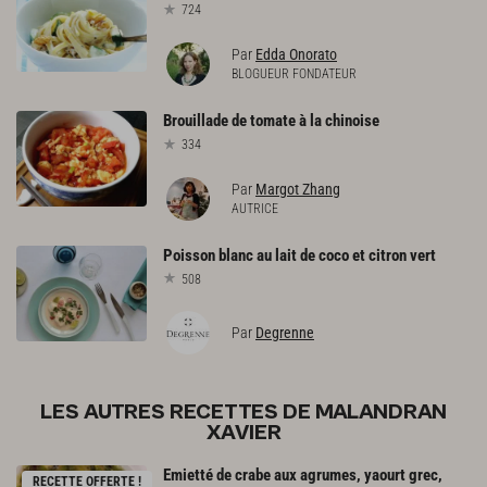
724
Par
Edda Onorato
BLOGUEUR FONDATEUR
Brouillade
de
tomate
à
la
chinoise
334
Par
Margot Zhang
AUTRICE
Poisson
blanc
au
lait
de
coco
et
citron
vert
508
Par
Degrenne
LES AUTRES RECETTES DE MALANDRAN
XAVIER
Emietté de crabe aux agrumes, yaourt grec,
RECETTE OFFERTE !