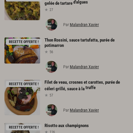
d'algues
gelée de tartare
27
Par
Malandran Xavier
Thon
Rossini,
sauce
tartufatta,
purée
de
RECETTE OFFERTE !
potimarron
56
Par
Malandran Xavier
Filet de veau, crosnes et carottes, purée de
RECETTE OFFERTE !
truffe
céleri grillé, sauce à la
57
Par
Malandran Xavier
Risotto
aux
champignons
RECETTE OFFERTE !
116