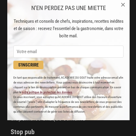
×
N’EN PERDEZ PAS UNE MIETTE
Techniques et conseils de chefs, inspirations, recettes inédites
AVEC VOTRE ABONNEMENT
et de saison : recevez l’essentiel de la gastronomie, dans votre
PREMIUM
boîte mail.
LA CUISINE DES CHEFS, ENFIN ACCESSIBLE !
8000
recettes exclusives
S'INSCRIRE
partagées par vos chefs préférés
En tant que responsable de traitement, ACADEMIE DU GOUT traite votre adresse email afin
2000
de vous adresser des newsletters. Vous pouvez vous désinscrire à tout moment en
vidéos de recettes
cliquant sur le lien de désinscription présent en bas de chaque communication. En savoir
plus la
notre politique de protection des données
.
et techniques de cuisine et pâtisserie
En vous inscrivant, vous acceptez qu'ACADEMIE DU GOUT utilise des traceurs d’ouverture
de courriel (“pixels”) afin d’adapter la fréquence de ses newsletters, de vous proposer des
contenus plus pertinents, de mesurer la performance de ses newsletters et des publicités
Des nouveautés
qu’elles peuvent contenir et de gérer ses listes de diffusion.
disponibles chaque semaine
Stop pub