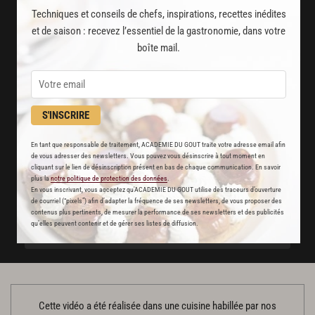
partagées par vos chefs préférés
Techniques et conseils de chefs, inspirations, recettes inédites
2000
et de saison : recevez l’essentiel de la gastronomie, dans votre
vidéos de recettes
boîte mail.
et techniques de cuisine et pâtisserie
Des nouveautés
disponibles chaque semaine
S'INSCRIRE
Stop pub
En tant que responsable de traitement, ACADEMIE DU GOUT traite votre adresse email afin
de vous adresser des newsletters. Vous pouvez vous désinscrire à tout moment en
un service garanti sans publicité
cliquant sur le lien de désinscription présent en bas de chaque communication. En savoir
plus la
notre politique de protection des données
.
En vous inscrivant, vous acceptez qu'ACADEMIE DU GOUT utilise des traceurs d’ouverture
de courriel (“pixels”) afin d’adapter la fréquence de ses newsletters, de vous proposer des
JE M'ABONNE
contenus plus pertinents, de mesurer la performance de ses newsletters et des publicités
qu’elles peuvent contenir et de gérer ses listes de diffusion.
DÉJÀ ABONNÉ(E) ? JE ME CONNECTE
Cette vidéo a été réalisée dans une cuisine habillée par nos