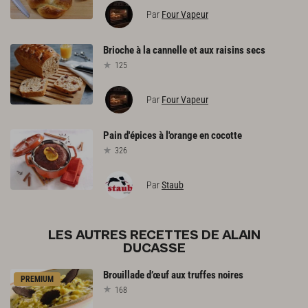
Par
Four Vapeur
Brioche
à
la
cannelle
et
aux
raisins
secs
125
Par
Four Vapeur
Pain
d'épices
à
l'orange
en
cocotte
326
Par
Staub
LES AUTRES RECETTES DE ALAIN
DUCASSE
Brouillade
d’œuf
aux
truffes
noires
PREMIUM
168