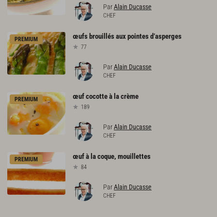
Par
Alain Ducasse
CHEF
œufs
brouillés
aux
pointes
d’asperges
PREMIUM
77
Par
Alain Ducasse
CHEF
œuf
cocotte
à
la
crème
PREMIUM
189
Par
Alain Ducasse
CHEF
œuf
à
la
coque,
mouillettes
PREMIUM
84
Par
Alain Ducasse
CHEF