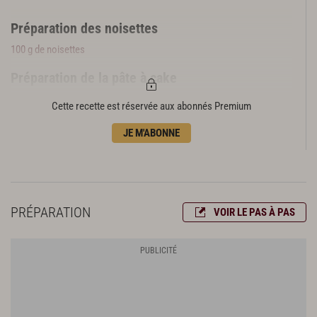
Préparation des noisettes
100 g de noisettes
Préparation de la pâte à cake
100 g de farine de sarrasin
Cette recette est réservée aux abonnés Premium
120 g de farine de blé
3 œufs
JE M'ABONNE
1 yaourt nature
100 g de miel de châtaigne
1 sachet de levure chimique
80 g de beurre demi-sel
PRÉPARATION
VOIR LE PAS À PAS
Préparation et cuisson du cake
150 g de mûres
1 noix de beurre
Farine
La pâte du cake