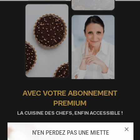
AVEC VOTRE ABONNEMENT
PREMIUM
LA CUISINE DES CHEFS, ENFIN ACCESSIBLE !
×
8000
N’EN PERDEZ PAS UNE MIETTE
recettes exclusives