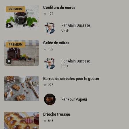
Confiture
de
mûres
PREMIUM
174
Par
Alain Ducasse
CHEF
Gelée
de
mûres
PREMIUM
102
Par
Alain Ducasse
CHEF
Barres
de
céréales
pour
le
goûter
225
Par
Four Vapeur
Brioche
tressée
643