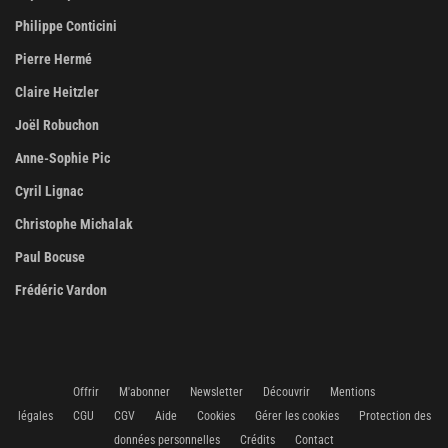
Philippe Conticini
Pierre Hermé
Claire Heitzler
Joël Robuchon
Anne-Sophie Pic
Cyril Lignac
Christophe Michalak
Paul Bocuse
Frédéric Vardon
Offrir
M'abonner
Newsletter
Découvrir
Mentions
légales
CGU
CGV
Aide
Cookies
Gérer les cookies
Protection des
données personnelles
Crédits
Contact