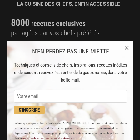
LA CUISINE DES CHEFS, ENFIN ACCESSIBLE !
8000
recettes exclusives
partagées par vos chefs préférés
2000
×
vidéos de recettes
N’EN PERDEZ PAS UNE MIETTE
et techniques de cuisine et pâtisserie
Techniques et conseils de chefs, inspirations, recettes inédites
Des nouveautés
et de saison : recevez l’essentiel de la gastronomie, dans votre
disponibles chaque semaine
boîte mail.
Stop pub
un service garanti sans publicité
S'INSCRIRE
JE M'ABONNE
En tant que responsable de traitement, ACADEMIE DU GOUT traite votre adresse email afin
de vous adresser des newsletters. Vous pouvez vous désinscrire à tout moment en
cliquant sur le lien de désinscription présent en bas de chaque communication. En savoir
DÉJÀ ABONNÉ(E) ? JE ME CONNECTE
plus la
notre politique de protection des données
.