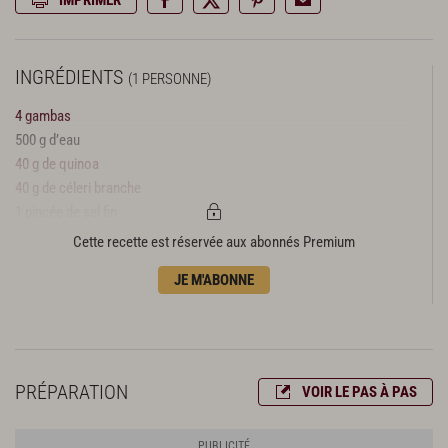
INGRÉDIENTS
(1 PERSONNE)
4 gambas
500 g d’eau
40 g de quinoa
40 g de céleri branche
1 pincée de sel fin
8 filaments de safran
Cette recette est réservée aux abonnés Premium
3 g d’huile d’olive
JE M'ABONNE
PRÉPARATION
VOIR LE PAS À PAS