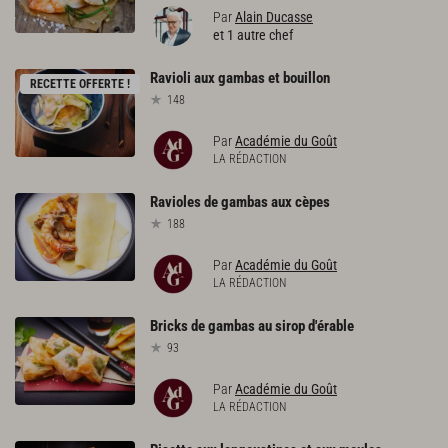
Par
Alain Ducasse
et 1 autre chef
Ravioli
aux
gambas
et
bouillon
RECETTE OFFERTE !
148
Par
Académie du Goût
LA RÉDACTION
Ravioles
de
gambas
aux
cèpes
188
Par
Académie du Goût
LA RÉDACTION
Bricks
de
gambas
au
sirop
d'érable
93
Par
Académie du Goût
LA RÉDACTION