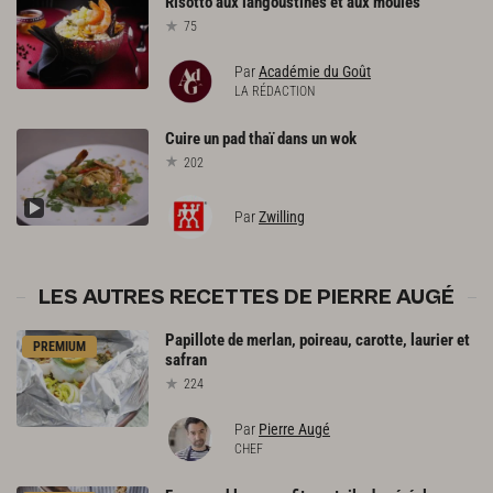
Risotto
aux
langoustines
et
aux
moules
75
Par
Académie du Goût
LA RÉDACTION
Cuire
un
pad
thaï
dans
un
wok
202
Par
Zwilling
LES AUTRES RECETTES DE PIERRE AUGÉ
Papillote
de
merlan,
poireau,
carotte,
laurier
et
PREMIUM
safran
224
Par
Pierre Augé
CHEF