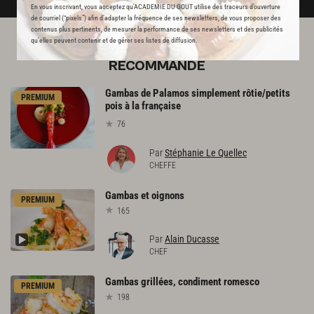
En vous inscrivant, vous acceptez qu'ACADEMIE DU GOUT utilise des traceurs d’ouverture
de courriel (“pixels”) afin d’adapter la fréquence de ses newsletters, de vous proposer des
contenus plus pertinents, de mesurer la performance de ses newsletters et des publicités
qu’elles peuvent contenir et de gérer ses listes de diffusion.
L'ACADÉMIE DU GOÛT VOUS
RECOMMANDE
Gambas de Palamos simplement rôtie/petits
PREMIUM
pois à la française
76
Par
Stéphanie Le Quellec
CHEFFE
Gambas
et
oignons
PREMIUM
165
Par
Alain Ducasse
CHEF
Gambas
grillées,
condiment
romesco
PREMIUM
198