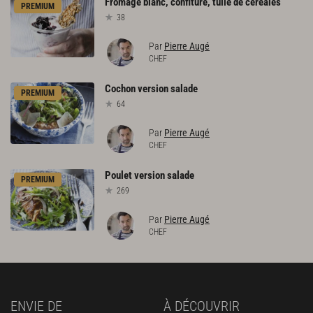
Fromage
blanc,
confiture,
tuile
de
céréales
PREMIUM
38
Par
Pierre Augé
CHEF
Cochon
version
salade
PREMIUM
64
Par
Pierre Augé
CHEF
Poulet
version
salade
PREMIUM
269
Par
Pierre Augé
CHEF
ENVIE DE
À DÉCOUVRIR