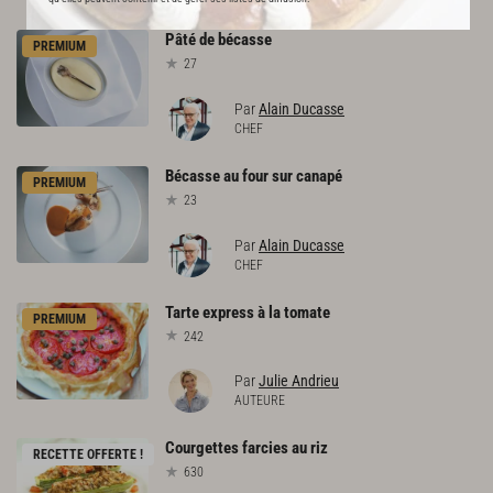
Pâté
de
bécasse
PREMIUM
27
Par
Alain Ducasse
CHEF
Bécasse
au
four
sur
canapé
PREMIUM
23
Par
Alain Ducasse
CHEF
Tarte
express
à
la
tomate
PREMIUM
242
Par
Julie Andrieu
AUTEURE
Courgettes
farcies
au
riz
RECETTE OFFERTE !
630