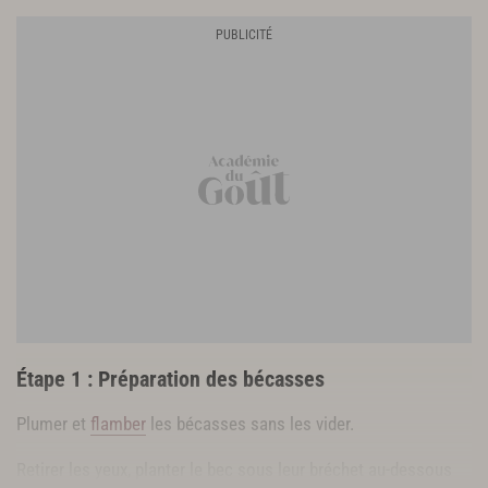
Étape 1 : Préparation des bécasses
Plumer et
flamber
les bécasses sans les vider.
Retirer les yeux, planter le bec sous leur bréchet au-dessous