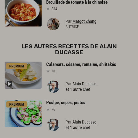
Brouillade
de
tomate
à
la
chinoise
334
Par
Margot Zhang
AUTRICE
LES AUTRES RECETTES DE ALAIN
DUCASSE
Calamars,
sésame,
romaine,
shiitakés
PREMIUM
78
Par
Alain Ducasse
et 1 autre chef
Poulpe,
cèpes,
pistou
PREMIUM
76
Par
Alain Ducasse
et 1 autre chef