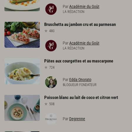
Par
Académie du Goût
LA RÉDACTION
Bruschetta
au
jambon
cru
et
au
parmesan
480
Par
Académie du Goût
LA RÉDACTION
Pâtes
aux
courgettes
et
au
mascarpone
724
Par
Edda Onorato
BLOGUEUR FONDATEUR
Poisson
blanc
au
lait
de
coco
et
citron
vert
508
Par
Degrenne