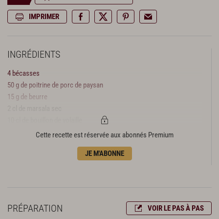
IMPRIMER
INGRÉDIENTS
4 bécasses
50 g de poitrine de porc de paysan
15 g de beurre
2 cl de marsala sec
10 cl de bouillon de volaille
2 anchois à l’huile
Cette recette est réservée aux abonnés Premium
10 g de câpres au sel
JE M'ABONNE
1/2 ficelle de pain
huile d’olive
sel, poivre mignonnette
PRÉPARATION
VOIR LE PAS À PAS