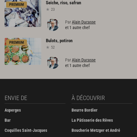
Seiche,
riso,
safran
PREMIUM
23
Par
Alain Ducasse
et 1 autre chef
Bulots,
potiron
PREMIUM
52
Par
Alain Ducasse
et 1 autre chef
ENVIE DE
À DÉCOUVRIR
Asperges
Beurre Bordier
Bar
La Pâtisserie des Rêves
Coquilles Saint-Jacques
Boucherie Metzger et André