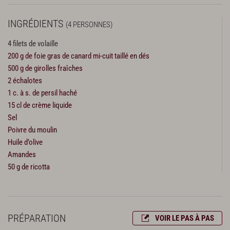
INGRÉDIENTS
(4 PERSONNES)
4 filets de volaille
200 g de foie gras de canard mi-cuit taillé en dés
500 g de girolles fraîches
2 échalotes
1 c. à s. de persil haché
15 cl de crème liquide
Sel
Poivre du moulin
Huile d’olive
Amandes
50 g de ricotta
PRÉPARATION
VOIR LE PAS À PAS