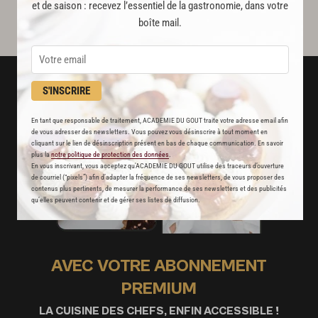
et de saison : recevez l’essentiel de la gastronomie, dans votre
boîte mail.
S'INSCRIRE
En tant que responsable de traitement, ACADEMIE DU GOUT traite votre adresse email afin
de vous adresser des newsletters. Vous pouvez vous désinscrire à tout moment en
cliquant sur le lien de désinscription présent en bas de chaque communication. En savoir
plus la
notre politique de protection des données
.
En vous inscrivant, vous acceptez qu'ACADEMIE DU GOUT utilise des traceurs d’ouverture
de courriel (“pixels”) afin d’adapter la fréquence de ses newsletters, de vous proposer des
contenus plus pertinents, de mesurer la performance de ses newsletters et des publicités
qu’elles peuvent contenir et de gérer ses listes de diffusion.
AVEC VOTRE ABONNEMENT
PREMIUM
LA CUISINE DES CHEFS, ENFIN ACCESSIBLE !