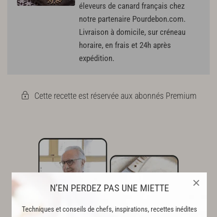
éleveurs de canard français chez
notre partenaire Pourdebon.com.
Livraison à domicile, sur créneau
horaire, en frais et 24h après
expédition.
Cette recette est réservée aux abonnés Premium
×
N’EN PERDEZ PAS UNE MIETTE
Techniques et conseils de chefs, inspirations, recettes inédites