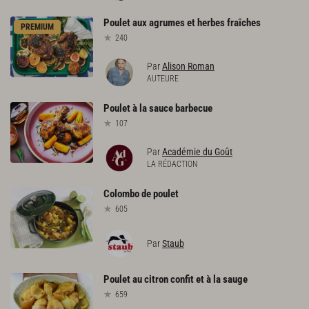
Poulet
aux
agrumes
et
herbes
fraîches
PREMIUM
240
Par
Alison Roman
AUTEURE
Poulet
à
la
sauce
barbecue
107
Par
Académie du Goût
LA RÉDACTION
Colombo
de
poulet
605
Par
Staub
Poulet
au
citron
confit
et
à
la
sauge
659