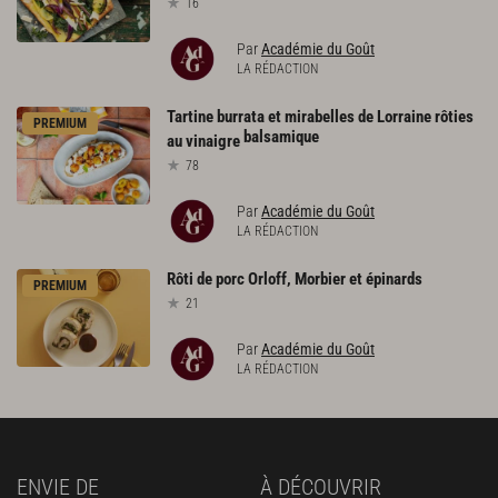
16
Par
Académie du Goût
LA RÉDACTION
Tartine burrata et mirabelles de Lorraine rôties
PREMIUM
balsamique
au vinaigre
78
Par
Académie du Goût
LA RÉDACTION
Rôti
de
porc
Orloff,
Morbier
et
épinards
PREMIUM
21
Par
Académie du Goût
LA RÉDACTION
ENVIE DE
À DÉCOUVRIR