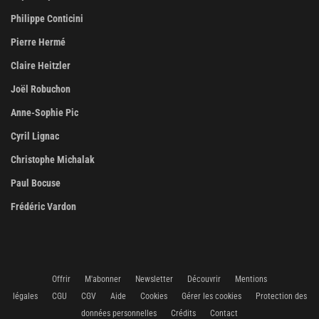
Philippe Conticini
Pierre Hermé
Claire Heitzler
Joël Robuchon
Anne-Sophie Pic
Cyril Lignac
Christophe Michalak
Paul Bocuse
Frédéric Vardon
Offrir
M'abonner
Newsletter
Découvrir
Mentions
légales
CGU
CGV
Aide
Cookies
Gérer les cookies
Protection des
données personnelles
Crédits
Contact