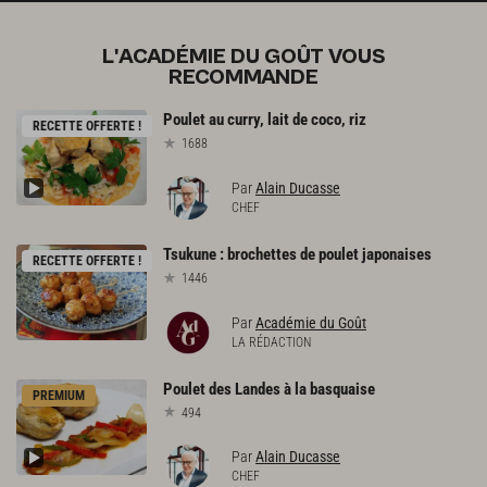
L'ACADÉMIE DU GOÛT VOUS
RECOMMANDE
Poulet
au
curry,
lait
de
coco,
riz
RECETTE OFFERTE !
1688
Par
Alain Ducasse
CHEF
Tsukune
:
brochettes
de
poulet
japonaises
RECETTE OFFERTE !
1446
Par
Académie du Goût
LA RÉDACTION
Poulet
des
Landes
à
la
basquaise
PREMIUM
494
Par
Alain Ducasse
CHEF