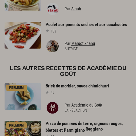
Par
Staub
Poulet
aux
piments
séchés
et
aux
cacahuètes
183
Par
Margot Zhang
AUTRICE
LES AUTRES RECETTES DE ACADÉMIE DU
GOÛT
Brick
de
morbier,
sauce
chimichurri
PREMIUM
49
Par
Académie du Goût
LA RÉDACTION
Pizza de pommes de terre, oignons rouges,
PREMIUM
Reggiano
blettes et Parmigiano