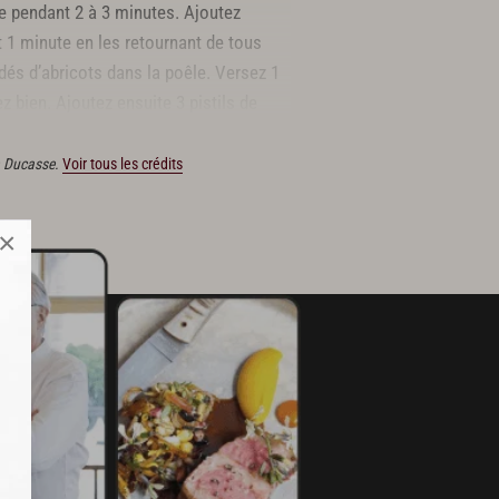
dre pendant 2 à 3 minutes. Ajoutez
 1 minute en les retournant de tous
 dés d’abricots dans la poêle. Versez 1
z bien. Ajoutez ensuite 3 pistils de
couvert pendant 15 minutes.
in Ducasse.
Voir tous les crédits
×