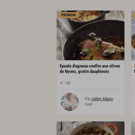
PREMIUM
Epaule d'agneau confite aux olives
de Nyons, gratin dauphinois
153
Par
Julien Allano
CHEF