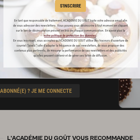
préférés
S'INSCRIRE
s
En tant que responsable de traitement, ACADEMIE DU GOUT traite votre adresse email afin
t pâtisserie
de vous adresser des newsletters. Vous pouvez vous désinscrire à tout moment en cliquant
sur le lien de désinscription présent en bas de chaque communication. En savoir plus la
notre politique de protection des données
.
En vous inscrivant, vous acceptez qu'ACADEMIE DU GOUT utilise des traceurs d’ouverture de
courriel (“pixels”) afin d’adapter la fréquence de ses newsletters, de vous proposer des
ine
contenus plus pertinents, de mesurer la performance de ses newsletters et des publicités
qu’elles peuvent contenir et de gérer ses listes de diffusion.
blicité
 ABONNÉ(E) ? JE ME CONNECTE
L'ACADÉMIE DU GOÛT VOUS RECOMMANDE