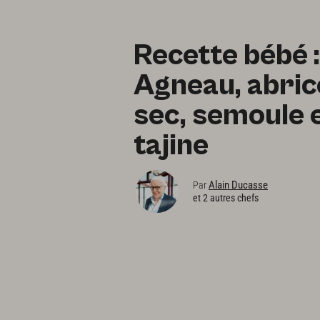
Recette bébé :
Agneau, abric
sec, semoule 
tajine
Alain Ducasse
Par
et 2 autres chefs