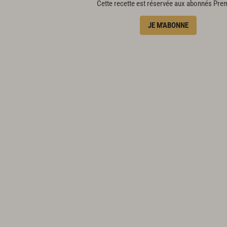
Cette recette est réservée aux abonnés Pr
1 c. à c. d'huile d'olive
JE M'ABONNE
1 c. à s. de raisins secs
1 petit verre de bouillon de légumes (5 cl)
3 pistils de safran
1 c. à c. d'amandes effilées