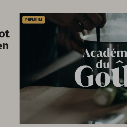
PREMIUM
ot
en