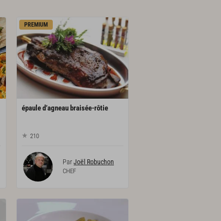
PREMIUM
épaule
d’agneau
braisée-rôtie
210
Par
Joël Robuchon
CHEF