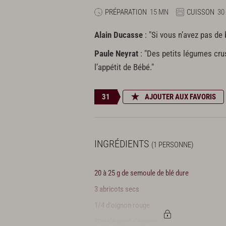
PRÉPARATION
15 MN
CUISSON
30
Alain Ducasse
: "Si vous n’avez pas de 
Paule Neyrat
: "Des petits légumes cru
l’appétit de Bébé."
31
AJOUTER AUX FAVORIS
INGRÉDIENTS
(1 PERSONNE)
20 à 25 g de semoule de blé dure
3 abricots secs
1/4 d'oignon rouge
30 g de gigot d'agneau