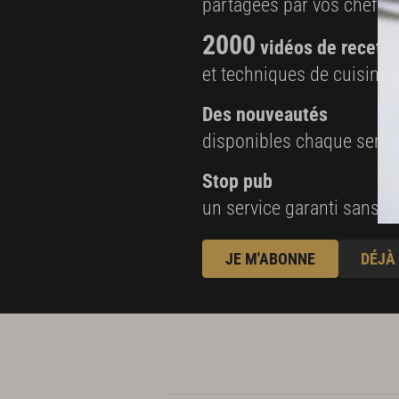
partagées par vos chefs 
2000
vidéos de recette
et techniques de cuisine e
Des nouveautés
disponibles chaque sema
Stop pub
un service garanti sans pu
JE M'ABONNE
DÉJÀ