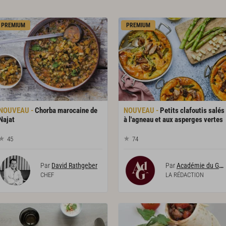
PREMIUM
PREMIUM
Chorba marocaine de
Petits clafoutis salés
Najat
à l'agneau et aux asperges vertes
45
74
Par
David Rathgeber
Par
Académie du Goût
CHEF
LA RÉDACTION