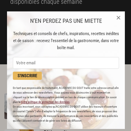
disponibles chaque semaine
Stop pub
×
N’EN PERDEZ PAS UNE MIETTE
un service garanti sans publicité
Techniques et conseils de chefs, inspirations, recettes inédites
JE M'ABONNE
et de saison : recevez l’essentiel de la gastronomie, dans votre
boîte mail.
DÉJÀ ABONNÉ(E) ? JE ME CONNECTE
S'INSCRIRE
L'ACADÉMIE DU GOÛT VOUS
RECOMMANDE
En tant que responsable de traitement, ACADEMIE DU GOUT traite votre adresse email afin
de vous adresser des newsletters. Vous pouvez vous désinscrire à tout moment en
Sauté
de
veau
aux
olives
comme
en
Corse
cliquant sur le lien de désinscription présent en bas de chaque communication. En savoir
RECETTE OFFERTE !
plus la
notre politique de protection des données
.
573
En vous inscrivant, vous acceptez qu'ACADEMIE DU GOUT utilise des traceurs d’ouverture
de courriel (“pixels”) afin d’adapter la fréquence de ses newsletters, de vous proposer des
Par
Académie du Goût
contenus plus pertinents, de mesurer la performance de ses newsletters et des publicités
LA RÉDACTION
qu’elles peuvent contenir et de gérer ses listes de diffusion.