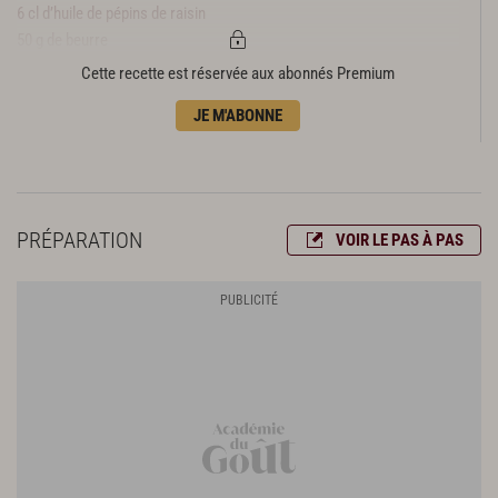
6 cl d’huile de pépins de raisin
50 g de beurre
250 g de parures de veau
Cette recette est réservée aux abonnés Premium
2 gousses d’ail
JE M'ABONNE
12 cl de jus de veau
fond blanc de volaille
Garniture
19 asperges vertes bourgeoises de chez Robert Blanc
PRÉPARATION
VOIR LE PAS À PAS
20 cl de fond blanc de volaille
30 g de parmesan
huile d’olive pour cuisson
huile d’olive pour assaisonnement
fleur de sel