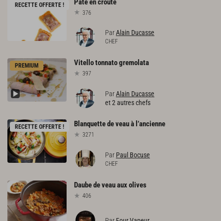
Pâté
en
croûte
RECETTE OFFERTE !
376
Par
Alain Ducasse
CHEF
Vitello
tonnato
gremolata
PREMIUM
397
Par
Alain Ducasse
et 2 autres chefs
Blanquette
de
veau
à
l’ancienne
RECETTE OFFERTE !
3271
Par
Paul Bocuse
CHEF
Daube
de
veau
aux
olives
406
Par
Four Vapeur