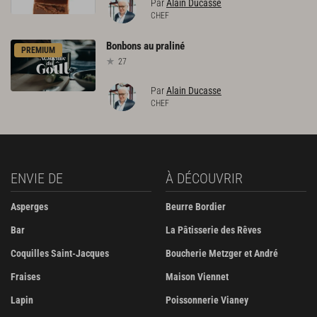
Par
Alain Ducasse
CHEF
Bonbons
au
praliné
PREMIUM
27
Par
Alain Ducasse
CHEF
ENVIE DE
À DÉCOUVRIR
Asperges
Beurre Bordier
Bar
La Pâtisserie des Rêves
Coquilles Saint-Jacques
Boucherie Metzger et André
Fraises
Maison Viennet
Lapin
Poissonnerie Vianey