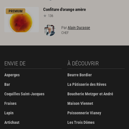
Confiture
d’orange
amère
PREMIUM
136
Par
Alain Ducasse
CHEF
ENVIE DE
À DÉCOUVRIR
Asperges
Beurre Bordier
Bar
La Pâtisserie des Rêves
Coquilles Saint-Jacques
Boucherie Metzger et André
Fraises
Maison Viennet
Lapin
Poissonnerie Vianey
Artichaut
Les Trois Dômes