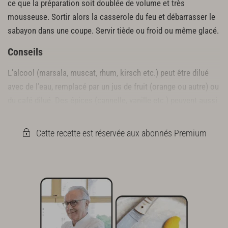
ce que la préparation soit doublée de volume et très
mousseuse. Sortir alors la casserole du feu et débarrasser le
sabayon dans une coupe. Servir tiède ou froid ou même glacé.
Conseils
L’alcool (marsala, muscat, rhum, kirsch etc.) peut être dilué
avec de l’eau, remplacé par un jus de fruit (orange ou autre) ou
du café dilué. Des épices (cannelle, vanille etc.) peuvent aussi
être ajoutées.
Cette recette est réservée aux abonnés Premium