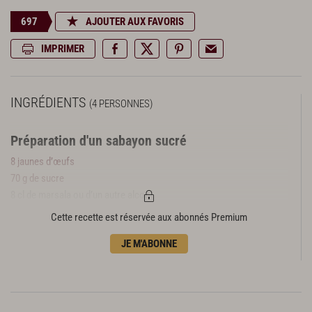
697
AJOUTER AUX FAVORIS
IMPRIMER
INGRÉDIENTS
(4 PERSONNES)
Préparation d'un sabayon sucré
8 jaunes d’œufs
70 g de sucre
8 cl de marsala ou d’un autre alcool
Cette recette est réservée aux abonnés Premium
Préparation d’un sabayon salé
4 jaunes d’œufs
JE M'ABONNE
1 c.à.s d’eau
4 cl de champagne ou d’un autre vin blanc
4 c.à.s de beurre clarifié
½ citron