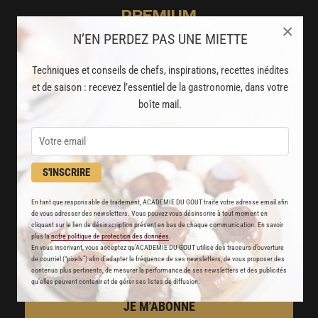
PREMIUM
×
N’EN PERDEZ PAS UNE MIETTE
LA CUISINE DES CHEFS, ENFIN ACCESSIBLE !
Techniques et conseils de chefs, inspirations, recettes inédites
8000
recettes exclusives
et de saison : recevez l’essentiel de la gastronomie, dans votre
partagées par vos chefs préférés
boîte mail.
2000
vidéos de recettes
et techniques de cuisine et pâtisserie
S'INSCRIRE
Des nouveautés
En tant que responsable de traitement, ACADEMIE DU GOUT traite votre adresse email afin
disponibles chaque semaine
de vous adresser des newsletters. Vous pouvez vous désinscrire à tout moment en
cliquant sur le lien de désinscription présent en bas de chaque communication. En savoir
plus la
notre politique de protection des données
.
Stop pub
En vous inscrivant, vous acceptez qu'ACADEMIE DU GOUT utilise des traceurs d’ouverture
de courriel (“pixels”) afin d’adapter la fréquence de ses newsletters, de vous proposer des
un service garanti sans publicité
contenus plus pertinents, de mesurer la performance de ses newsletters et des publicités
qu’elles peuvent contenir et de gérer ses listes de diffusion.
JE M'ABONNE