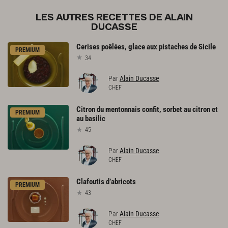
LES AUTRES RECETTES DE ALAIN
DUCASSE
Cerises
poêlées,
glace
aux
pistaches
de
Sicile
PREMIUM
34
Par
Alain Ducasse
CHEF
Citron
du
mentonnais
confit,
sorbet
au
citron
et
PREMIUM
au
basilic
45
Par
Alain Ducasse
CHEF
Clafoutis
d’abricots
PREMIUM
43
Par
Alain Ducasse
CHEF