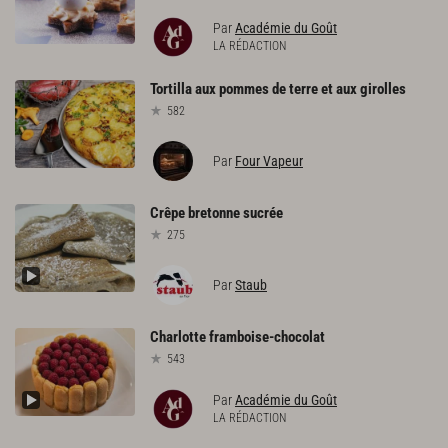
Par
Académie du Goût
LA RÉDACTION
Tortilla
aux
pommes
de
terre
et
aux
girolles
582
Par
Four Vapeur
Crêpe
bretonne
sucrée
275
Par
Staub
Charlotte
framboise-chocolat
543
Par
Académie du Goût
LA RÉDACTION