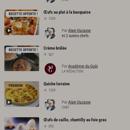
Œufs
au
plat
à
la
basquaise
RECETTE OFFERTE !
1529
Par
Alain Ducasse
et 2 autres chefs
Crème
brûlée
RECETTE OFFERTE !
567
Par
Académie du Goût
LA RÉDACTION
Quiche
lorraine
PREMIUM
1329
Par
Alain Ducasse
CHEF
Œufs
de
caille,
chantilly
au
foie
gras
293