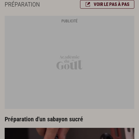
PRÉPARATION
VOIR LE PAS À PAS
Fleur de sel
Préparation d'un sabayon sucré