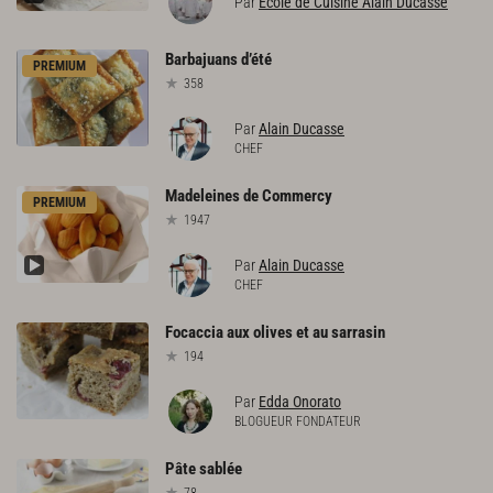
Par
École de Cuisine Alain Ducasse
Barbajuans
d’été
PREMIUM
358
Par
Alain Ducasse
CHEF
Madeleines
de
Commercy
PREMIUM
1947
Par
Alain Ducasse
CHEF
Focaccia
aux
olives
et
au
sarrasin
194
Par
Edda Onorato
BLOGUEUR FONDATEUR
Pâte
sablée
78