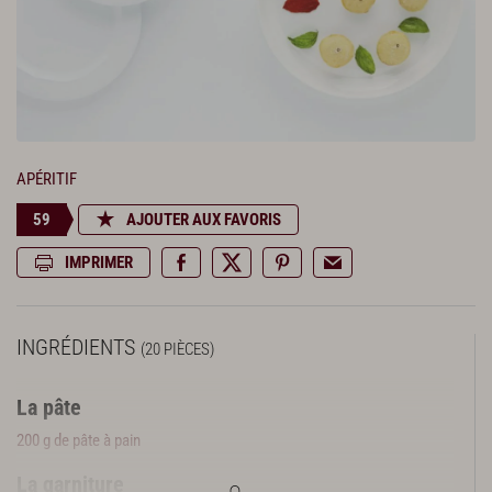
APÉRITIF
59
AJOUTER AUX FAVORIS
IMPRIMER
INGRÉDIENTS
(20 PIÈCES)
La pâte
200 g de pâte à pain
La garniture