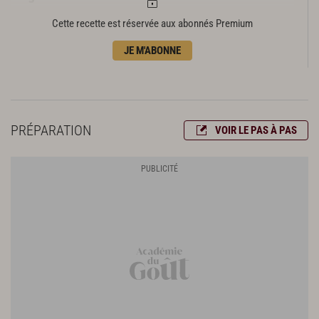
400 g de mozzarella di buffala Campana
Cette recette est réservée aux abonnés Premium
1 botte de basilic
20 pétales de tomate confite
JE M'ABONNE
200 g de fondue de tomates
Finition et présentation
10 grains de poivre
PRÉPARATION
VOIR LE PAS À PAS
20 feuilles de basilic
Huile de friture
Fleur de sel