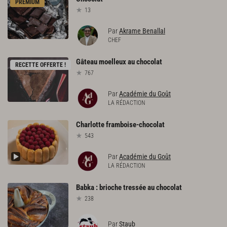
PREMIUM
13
Par
Akrame Benallal
CHEF
Gâteau
moelleux
au
chocolat
RECETTE OFFERTE !
767
Par
Académie du Goût
LA RÉDACTION
Charlotte
framboise-chocolat
543
Par
Académie du Goût
LA RÉDACTION
Babka
:
brioche
tressée
au
chocolat
238
Par
Staub