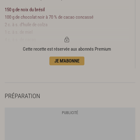
150 g de noix du brésil
100 g de chocolat noir à 70 % de cacao concassé
2 c. à s. d’huile de colza
1 c. à s. de miel
4 c. à s. de cacao
1 tasse à café de lait demi-écrémé
Cette recette est réservée aux abonnés Premium
1 c. à c. de poudre de vanille
JE M'ABONNE
PRÉPARATION