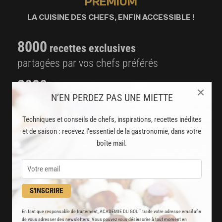
PREMIUM
LA CUISINE DES CHEFS, ENFIN ACCESSIBLE !
8000
recettes exclusives
partagées par vos chefs préférés
2000
vidéos de recettes
×
N’EN PERDEZ PAS UNE MIETTE
et techniques de cuisine et pâtisserie
Techniques et conseils de chefs, inspirations, recettes inédites
Des nouveautés
et de saison : recevez l’essentiel de la gastronomie, dans votre
disponibles chaque semaine
boîte mail.
Stop pub
un service garanti sans publicité
S'INSCRIRE
JE M'ABONNE
En tant que responsable de traitement, ACADEMIE DU GOUT traite votre adresse email afin
de vous adresser des newsletters. Vous pouvez vous désinscrire à tout moment en