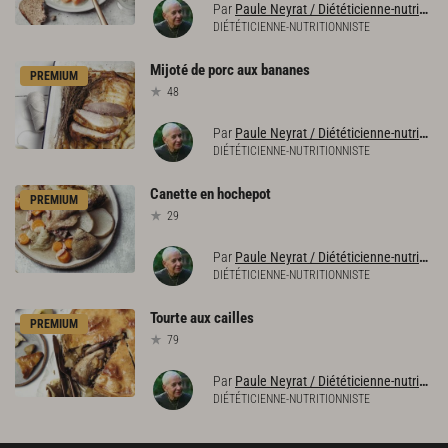
Par
Paule Neyrat / Diététicienne-nutritionniste
DIÉTÉTICIENNE-NUTRITIONNISTE
Mijoté
de
porc
aux
bananes
PREMIUM
48
Par
Paule Neyrat / Diététicienne-nutritionniste
DIÉTÉTICIENNE-NUTRITIONNISTE
Canette
en
hochepot
PREMIUM
29
Par
Paule Neyrat / Diététicienne-nutritionniste
DIÉTÉTICIENNE-NUTRITIONNISTE
Tourte
aux
cailles
PREMIUM
79
Par
Paule Neyrat / Diététicienne-nutritionniste
DIÉTÉTICIENNE-NUTRITIONNISTE