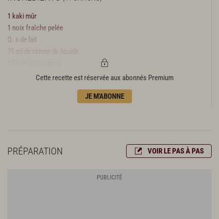
1 kaki mûr
1 noix fraîche pelée
Q. s de lait
75 ml de crème de liquide
10 g de sucre glace
5 ml d’armagnac
Cette recette est réservée aux abonnés Premium
JE M'ABONNE
PRÉPARATION
VOIR LE PAS À PAS