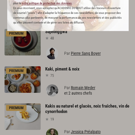
plus la
notre politique de protection des données
.
En vous inscrivant, vous acceptez qu'ACADEMIE DU GOUT utilise des traceurs d’ouverture
L'ACADÉMIE DU GOÛT VOUS
de courriel (“pixels”) afin d’adapter la fréquence de ses newsletters, de vous proposer des
contenus plus pertinents, de mesurer la performance de ses newsletters et des publicités
RECOMMANDE
qu’elles peuvent contenir et de gérer ses listes de diffusion.
Sujeonggwa
PREMIUM
48
Par
Pierre Sang Boyer
Kaki,
piment
&
noix
PREMIUM
75
Par
Romain Meder
et 2 autres chefs
Kakis au naturel et glacés, noix fraîches, vin de
PREMIUM
cynorrhodon
19
Par
Jessica Préalpato