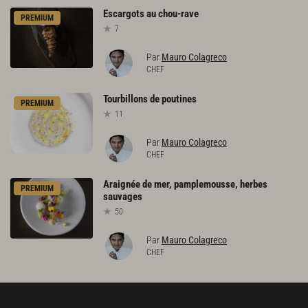
Escargots
au
chou-rave
PREMIUM
7
Par
Mauro Colagreco
CHEF
Tourbillons
de
poutines
PREMIUM
11
Par
Mauro Colagreco
CHEF
Araignée
de
mer,
pamplemousse,
herbes
PREMIUM
sauvages
50
Par
Mauro Colagreco
CHEF