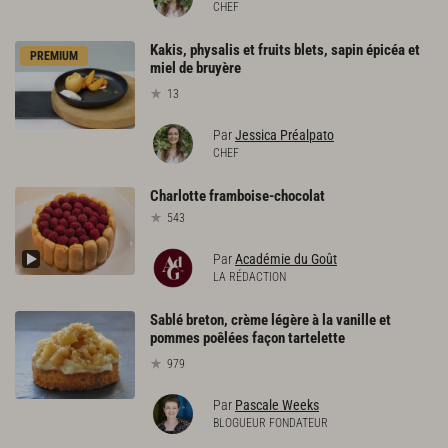
CHEF
Kakis, physalis et fruits blets, sapin épicéa et
PREMIUM
miel de bruyère
13
Par
Jessica Préalpato
CHEF
Charlotte
framboise-chocolat
543
Par
Académie du Goût
LA RÉDACTION
Sablé breton, crème légère à la vanille et
pommes poêlées façon tartelette
979
Par
Pascale Weeks
BLOGUEUR FONDATEUR