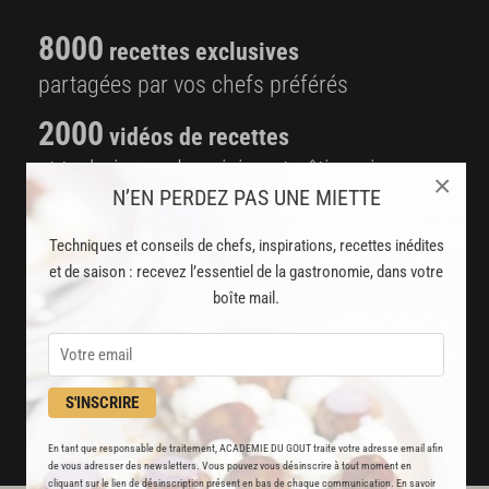
8000
recettes exclusives
partagées par vos chefs préférés
2000
vidéos de recettes
et techniques de cuisine et pâtisserie
×
N’EN PERDEZ PAS UNE MIETTE
Des nouveautés
Techniques et conseils de chefs, inspirations, recettes inédites
disponibles chaque semaine
et de saison : recevez l’essentiel de la gastronomie, dans votre
Stop pub
boîte mail.
un service garanti sans publicité
JE M'ABONNE
S'INSCRIRE
DÉJÀ ABONNÉ(E) ? JE ME CONNECTE
En tant que responsable de traitement, ACADEMIE DU GOUT traite votre adresse email afin
de vous adresser des newsletters. Vous pouvez vous désinscrire à tout moment en
cliquant sur le lien de désinscription présent en bas de chaque communication. En savoir