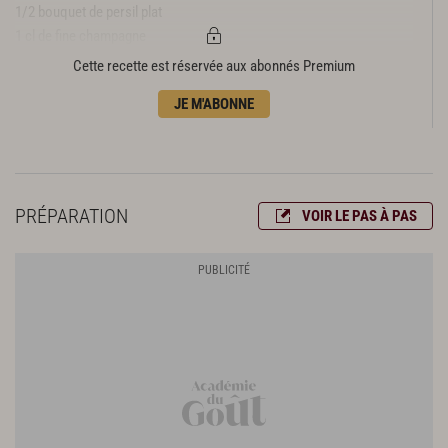
1/2 bouquet de persil plat
1 cl de fine champagne
10 cl de fumet d’écrevisse
Cette recette est réservée aux abonnés Premium
1/2 citron
JE M'ABONNE
poivre du moulin
Sabayon au champagne
9 cl de champagne
4 jaunes d’œufs
PRÉPARATION
VOIR LE PAS À PAS
4 c. à s. de beurre clarifié
fleur de sel