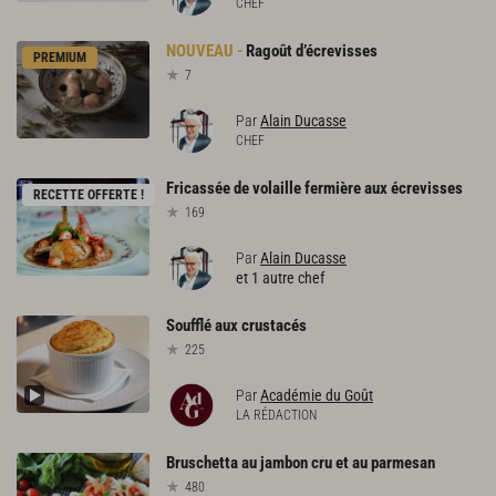
CHEF
Ragoût
d’écrevisses
PREMIUM
7
Par
Alain Ducasse
CHEF
Fricassée
de
volaille
fermière
aux
écrevisses
RECETTE OFFERTE !
169
Par
Alain Ducasse
et 1 autre chef
Soufflé
aux
crustacés
225
Par
Académie du Goût
LA RÉDACTION
Bruschetta
au
jambon
cru
et
au
parmesan
480