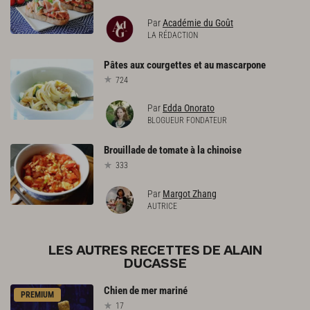
Par
Académie du Goût
LA RÉDACTION
Pâtes
aux
courgettes
et
au
mascarpone
724
Par
Edda Onorato
BLOGUEUR FONDATEUR
Brouillade
de
tomate
à
la
chinoise
333
Par
Margot Zhang
AUTRICE
LES AUTRES RECETTES DE ALAIN
DUCASSE
Chien
de
mer
mariné
PREMIUM
17