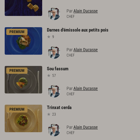
Par
Alain Ducasse
CHEF
Darnes
d’émissole
aux
petits
pois
PREMIUM
9
Par
Alain Ducasse
CHEF
Sou
fassum
PREMIUM
57
Par
Alain Ducasse
CHEF
Trinxat
cerda
PREMIUM
23
Par
Alain Ducasse
CHEF