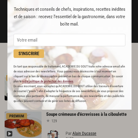
Techniques et conseils de chefs, inspirations, recettes inédites
et de saison : recevez l’essentiel de la gastronomie, dans votre
JE M'ABONNE
boîte mail.
DÉJÀ ABONNÉ(E) ? JE ME CONNECTE
S'INSCRIRE
L'ACADÉMIE DU GOÛT VOUS
RECOMMANDE
En tant que responsable de traitement, ACADEMIE DU GOUT traite votre adresse email afin
de vous adresser des newsletters. Vous pouvez vous désinscrire à tout moment en
Écrevisse,
cacahuète
et
bisque
cliquant sur le lien de désinscription présent en bas de chaque communication. En savoir
PREMIUM
plus la
notre politique de protection des données
.
57
En vous inscrivant, vous acceptez qu'ACADEMIE DU GOUT utilise des traceurs d’ouverture
de courriel (“pixels”) afin d’adapter la fréquence de ses newsletters, de vous proposer des
Par
Lise Deveix
contenus plus pertinents, de mesurer la performance de ses newsletters et des publicités
CHEFFE
qu’elles peuvent contenir et de gérer ses listes de diffusion.
Soupe
crémeuse
d’écrevisses
à
la
ciboulette
PREMIUM
129
Par
Alain Ducasse