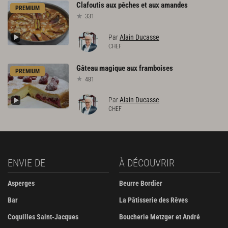
Clafoutis
aux
pêches
et
aux
amandes
PREMIUM
331
Par
Alain Ducasse
CHEF
Gâteau
magique
aux
framboises
PREMIUM
481
Par
Alain Ducasse
CHEF
ENVIE DE
À DÉCOUVRIR
Asperges
Beurre Bordier
Bar
La Pâtisserie des Rêves
Coquilles Saint-Jacques
Boucherie Metzger et André