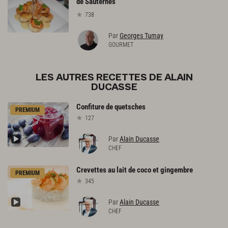
de Sauternes
738
Par
Georges Tumay
GOURMET
LES AUTRES RECETTES DE ALAIN
DUCASSE
Confiture
de
quetsches
PREMIUM
127
Par
Alain Ducasse
CHEF
Crevettes
au
lait
de
coco
et
gingembre
PREMIUM
345
Par
Alain Ducasse
CHEF