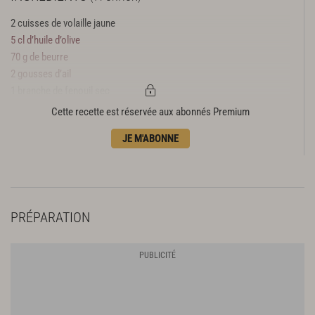
2 cuisses de volaille jaune
5 cl d’huile d’olive
70 g de beurre
2 gousses d’ail
1 branche de fenouil sec
200 g de parures de champignons
Cette recette est réservée aux abonnés Premium
20 g de morilles séchées
JE M'ABONNE
2 l de fond blanc
PRÉPARATION