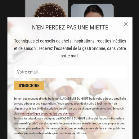
×
N’EN PERDEZ PAS UNE MIETTE
Techniques et conseils de chefs, inspirations, recettes inédites
et de saison : recevez l’essentiel de la gastronomie, dans votre
boîte mail.
AVEC VOTRE ABONNEMENT
S'INSCRIRE
PREMIUM
En tant que responsable de traitement, ACADEMIE DU GOUT traite votre adresse email afin
LA CUISINE DES CHEFS, ENFIN ACCESSIBLE !
de vous adresser des newsletters. Vous pouvez vous désinscrire à tout moment en
cliquant sur le lien de désinscription présent en bas de chaque communication. En savoir
plus la
notre politique de protection des données
.
8000
En vous inscrivant, vous acceptez qu'ACADEMIE DU GOUT utilise des traceurs d’ouverture
recettes exclusives
de courriel (“pixels”) afin d’adapter la fréquence de ses newsletters, de vous proposer des
partagées par vos chefs préférés
contenus plus pertinents, de mesurer la performance de ses newsletters et des publicités
qu’elles peuvent contenir et de gérer ses listes de diffusion.