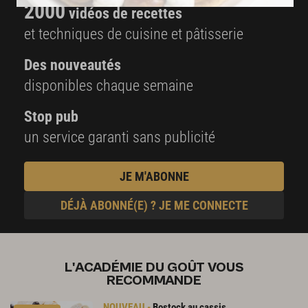
2000
vidéos de recettes
et techniques de cuisine et pâtisserie
Des nouveautés
disponibles chaque semaine
Stop pub
un service garanti sans publicité
JE M'ABONNE
DÉJÀ ABONNÉ(E) ? JE ME CONNECTE
L'ACADÉMIE DU GOÛT VOUS
RECOMMANDE
Bostock
au
cassis