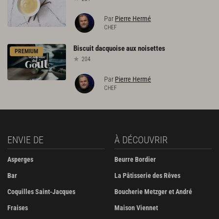
Par
Pierre Hermé
CHEF
Biscuit
dacquoise
aux
noisettes
PREMIUM
204
Par
Pierre Hermé
CHEF
ENVIE DE
À DÉCOUVRIR
Asperges
Beurre Bordier
Bar
La Pâtisserie des Rêves
Coquilles Saint-Jacques
Boucherie Metzger et André
Fraises
Maison Viennet