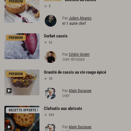
PREMIUM
8
Par
Julien Alvarez
et 1 autre chef
Sorbet
cassis
PREMIUM
66
Par
Cédric Grolet
CHEF PÂTISSIER
Granité
de
cassis
au
vin
rouge
épicé
PREMIUM
38
Par
Alain Ducasse
CHEF
Clafoutis
aux
abricots
RECETTE OFFERTE !
849
Par
Alain Ducasse