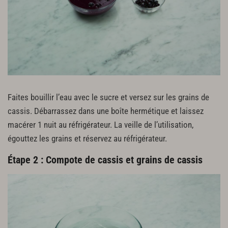
60 g de sucre semoule
3 g de gélatine en feuilles qualité Or (200 Blooms)
2 g d’arôme de violette
Crème de mascarpone vanille à la violette
200 g de mascarpone
Biscuit macaron jasmin et fleurs de bleuets
Faites bouillir l’eau avec le sucre et versez sur les grains de
300 g de poudre d’amande
cassis. Débarrassez dans une boîte hermétique et laissez
300 g de sucre glace
macérer 1 nuit au réfrigérateur. La veille de l’utilisation,
7 blancs d’œufs (220 g)
égouttez les grains et réservez au réfrigérateur.
300 g de sucre semoule
75 g d’eau minérale
Étape 2 : Compote de cassis et grains de cassis
Pétales de bleuets séchés
Montage
Myrtilles fraîches