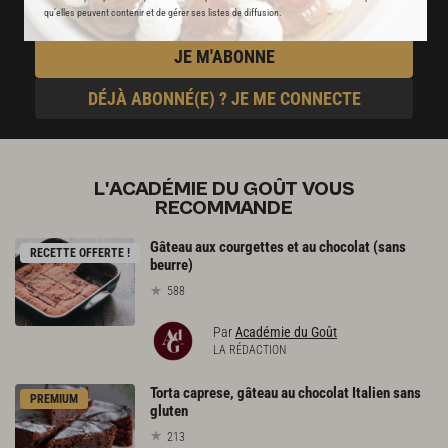
qu’elles peuvent contenir et de gérer ses listes de diffusion.
JE M'ABONNE
DÉJÀ ABONNÉ(E) ? JE ME CONNECTE
L'ACADÉMIE DU GOÛT VOUS
RECOMMANDE
Gâteau aux courgettes et au chocolat (sans
RECETTE OFFERTE !
beurre)
588
Par
Académie du Goût
LA RÉDACTION
Torta caprese, gâteau au chocolat Italien sans
PREMIUM
gluten
213