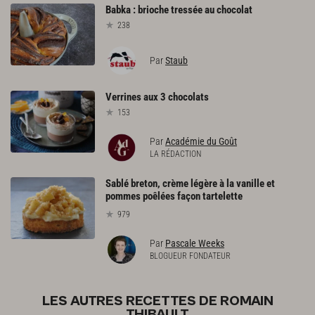
Babka
:
brioche
tressée
au
chocolat
238
Par
Staub
Verrines
aux
3
chocolats
153
Par
Académie du Goût
LA RÉDACTION
Sablé breton, crème légère à la vanille et
pommes poêlées façon tartelette
979
Par
Pascale Weeks
BLOGUEUR FONDATEUR
LES AUTRES RECETTES DE ROMAIN
THIBAULT