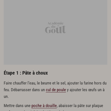
Les gavottes
70 g de blancs d’œufs
60 g de sucre glace
40 g de farine
300 g d'eau
30 g de beurre
1 pincée de sel
Étape 1 : Pâte à choux
Faire chauffer l’eau, le beurre et le sel, ajouter la farine hors du
feu. Débarrasser dans un
cul de poule
y ajouter les œufs un à
un.
Mettre dans une
poche à douille
, abaisser la pâte sur plaque