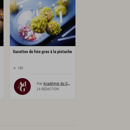
Sucettes
de
foie
gras
à
la
pistache
139
Par
Académie du Goût
LA RÉDACTION