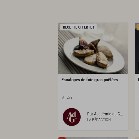
RECETTE OFFERTE !
Escalopes
de
foie
gras
poêlées
279
Par
Académie du Goût
LA RÉDACTION