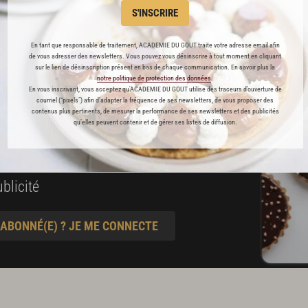
es
S'INSCRIRE
préférés
En tant que responsable de traitement, ACADEMIE DU GOUT traite votre adresse email afin
de vous adresser des newsletters. Vous pouvez vous désinscrire à tout moment en cliquant
s
sur le lien de désinscription présent en bas de chaque communication. En savoir plus la
notre politique de protection des données
.
t pâtisserie
En vous inscrivant, vous acceptez qu'ACADEMIE DU GOUT utilise des traceurs d’ouverture de
courriel (“pixels”) afin d’adapter la fréquence de ses newsletters, de vous proposer des
contenus plus pertinents, de mesurer la performance de ses newsletters et des publicités
qu’elles peuvent contenir et de gérer ses listes de diffusion.
ine
blicité
 ABONNÉ(E) ? JE ME CONNECTE