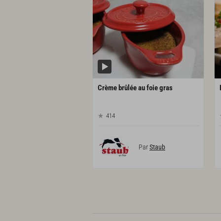
Crème
brûlée
au
foie
gras
414
Par
Staub