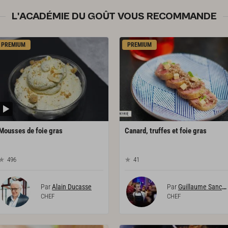
L'ACADÉMIE DU GOÛT VOUS RECOMMANDE
PREMIUM
PREMIUM
Mousses
de
foie
gras
Canard,
truffes
et
foie
gras
496
41
Par
Alain Ducasse
Par
Guillaume Sanchez
CHEF
CHEF