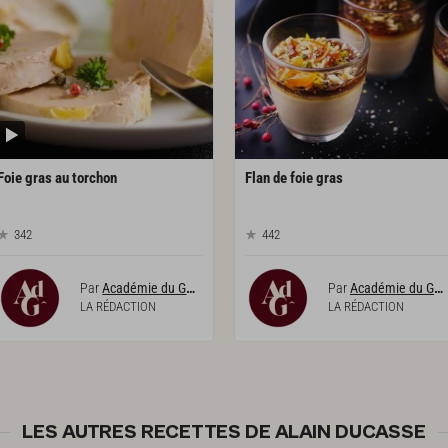
Foie
gras
au
torchon
Flan
de
foie
gras
342
442
Par
Académie du Goût
Par
Académie du Goût
LA RÉDACTION
LA RÉDACTION
LES AUTRES RECETTES DE ALAIN DUCASSE