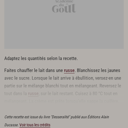
Adaptez les quantités selon la recette.
Faites chauffer le lait dans une
russe
. Blanchissez les jaunes
avec le sucre. Lorsque le lait arrive à ébullition, versez-en une
partie sur le mélange blanchi tout en mélangeant. Reversez le
tout dans la
russe
, sur le lait restant. Cuisez à 80 °C tout en
mélangeant. La crème est prête lorsqu’elle nappe la cuillère.
Chinoisez
puis laissez refroidir avant de l’utiliser.
Cette recette est issue du livre "Desseralité" publié aux Éditions Alain
Ducasse.
Voir tous les crédits