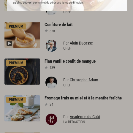
qu’elles peuvent contenir et de gérer ses listes de diffusion.
Par
Christophe Adam
CHEF
Confiture
de
lait
PREMIUM
678
Par
Alain Ducasse
CHEF
Flan
vanille
confit
de
mangue
PREMIUM
139
Par
Christophe Adam
CHEF
Fromage
frais
au
miel
et
à
la
menthe
fraîche
PREMIUM
24
Par
Académie du Goût
LA RÉDACTION