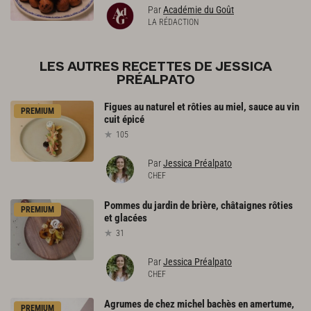
Par
Académie du Goût
LA RÉDACTION
LES AUTRES RECETTES DE JESSICA
PRÉALPATO
Figues
au
naturel
et
rôties
au
miel,
sauce
au
vin
PREMIUM
cuit
épicé
105
Par
Jessica Préalpato
CHEF
Pommes
du
jardin
de
brière,
châtaignes
rôties
PREMIUM
et
glacées
31
Par
Jessica Préalpato
CHEF
Agrumes
de
chez
michel
bachès
en
amertume,
PREMIUM