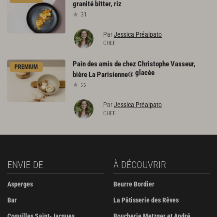
granité
bitter,
riz
31
Par
Jessica Préalpato
CHEF
Pain des amis de chez Christophe Vasseur,
PREMIUM
glacée
bière La Parisienne®
22
Par
Jessica Préalpato
CHEF
ENVIE DE
À DÉCOUVRIR
Asperges
Beurre Bordier
Bar
La Pâtisserie des Rêves
Coquilles Saint-Jacques
Boucherie Metzger et André