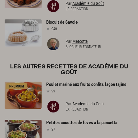
Par
Académie du Goût
LA RÉDACTION
Biscuit
de
Savoie
948
Par
Mercotte
BLOGUEUR FONDATEUR
LES AUTRES RECETTES DE ACADÉMIE DU
GOÛT
Poulet
mariné
aux
fruits
confits
façon
tajine
PREMIUM
99
Par
Académie du Goût
LA RÉDACTION
Petites
cocottes
de
fèves
à
la
pancetta
27