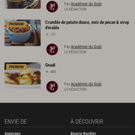
Par
Académie du Goût
LA RÉDACTION
Crumble
de
patate
douce,
noix
de
pécan
&
sirop
PREMIUM
d’érable
121
Par
Académie du Goût
LA RÉDACTION
Gnudi
PREMIUM
484
Par
Académie du Goût
LA RÉDACTION
ENVIE DE
À DÉCOUVRIR
Asperges
Beurre Bordier