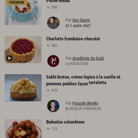
Pêche
melba
PREMIUM
290
Par
Guy Savoy
et 1 autre chef
Charlotte
framboise-chocolat
543
Par
Académie du Goût
LA RÉDACTION
Sablé breton, crème légère à la vanille et
tartelette
pommes poêlées façon
979
Par
Pascale Weeks
BLOGUEUR FONDATEUR
Buñuelos
colombiens
113