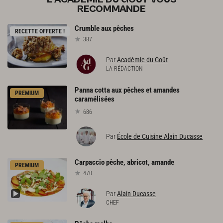
RECOMMANDE
Crumble
aux
pêches
RECETTE OFFERTE !
387
Par
Académie du Goût
LA RÉDACTION
Panna cotta aux pêches et amandes
PREMIUM
caramélisées
686
Par
École de Cuisine Alain Ducasse
Carpaccio
pêche,
abricot,
amande
PREMIUM
470
Par
Alain Ducasse
CHEF