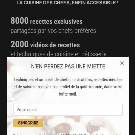
LA CUISINE DES CHEFS, ENFIN ACCESSIBLE !
8000
recettes exclusives
partagées par vos chefs préférés
2000
vidéos de recettes
et techniques de cuisine et pâtisserie
×
N’EN PERDEZ PAS UNE MIETTE
Des nouveautés
disponibles chaque semaine
Techniques et conseils de chefs, inspirations, recettes inédites
et de saison : recevez l’essentiel de la gastronomie, dans votre
Stop pub
boîte mail.
un service garanti sans publicité
JE M'ABONNE
S'INSCRIRE
DÉJÀ ABONNÉ(E) ? JE ME CONNECTE