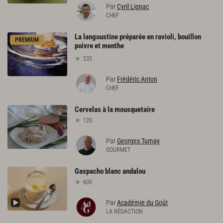
Par
Cyril Lignac
CHEF
La langoustine préparée en ravioli, bouillon
PREMIUM
poivre et menthe
235
Par
Frédéric Anton
CHEF
Cervelas
à
la
mousquetaire
120
Par
Georges Tumay
GOURMET
Gaspacho
blanc
andalou
600
Par
Académie du Goût
LA RÉDACTION