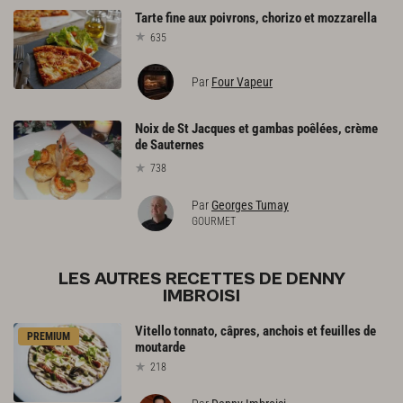
Tarte
fine
aux
poivrons,
chorizo
et
mozzarella
635
Par
Four Vapeur
Noix de St Jacques et gambas poêlées, crème
de Sauternes
738
Par
Georges Tumay
GOURMET
LES AUTRES RECETTES DE DENNY
IMBROISI
Vitello
tonnato,
câpres,
anchois
et
feuilles
de
PREMIUM
moutarde
218