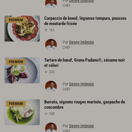
Par
Denny Imbroisi
CHEF
Carpaccio
de
boeuf,
légumes
tempura,
pousses
PREMIUM
de
moutarde
frisée
161
Par
Denny Imbroisi
CHEF
Tartare
de
bœuf,
Grana
Padano®,
sésame
noir
PREMIUM
et
céleri
232
Par
Denny Imbroisi
CHEF
Burrata,
oignons
rouges
marinés,
gaspacho
de
PREMIUM
concombre
528
Par
Denny Imbroisi
CHEF