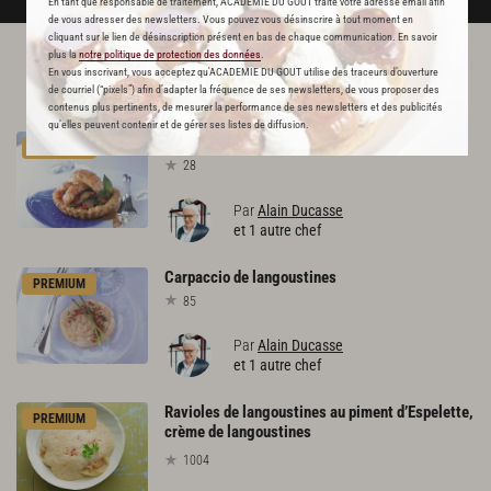
En tant que responsable de traitement, ACADEMIE DU GOUT traite votre adresse email afin
de vous adresser des newsletters. Vous pouvez vous désinscrire à tout moment en
cliquant sur le lien de désinscription présent en bas de chaque communication. En savoir
plus la
notre politique de protection des données
.
L'ACADÉMIE DU GOÛT VOUS
En vous inscrivant, vous acceptez qu'ACADEMIE DU GOUT utilise des traceurs d’ouverture
de courriel (“pixels”) afin d’adapter la fréquence de ses newsletters, de vous proposer des
RECOMMANDE
contenus plus pertinents, de mesurer la performance de ses newsletters et des publicités
qu’elles peuvent contenir et de gérer ses listes de diffusion.
Langoustines
rôties
et
tartelette
aux
légumes
PREMIUM
28
Par
Alain Ducasse
et 1 autre chef
Carpaccio
de
langoustines
PREMIUM
85
Par
Alain Ducasse
et 1 autre chef
Ravioles de langoustines au piment d’Espelette,
PREMIUM
crème de langoustines
1004