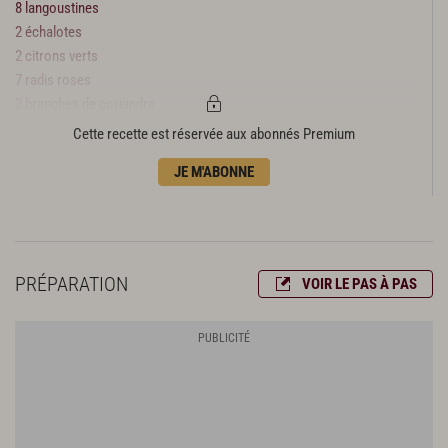
8 langoustines
2 échalotes
2 citrons verts
7 radis roses
2 branches de coriandre
1 bergamote
Cette recette est réservée aux abonnés Premium
30 gr d'huile d'olive extra vierge
JE M'ABONNE
sel
poivre du moulin
PRÉPARATION
VOIR LE PAS À PAS