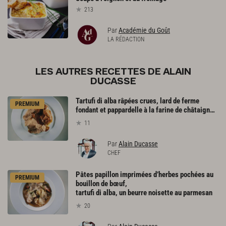
213
Par
Académie du Goût
LA RÉDACTION
LES AUTRES RECETTES DE ALAIN
DUCASSE
Tartufi di alba râpées crues, lard de ferme
PREMIUM
fondant et pappardelle à la farine de châtaigne cuites au bouillon
11
Par
Alain Ducasse
CHEF
Pâtes papillon imprimées d’herbes pochées au
PREMIUM
bouillon de bœuf,
tartufi di alba, un beurre noisette au parmesan
20