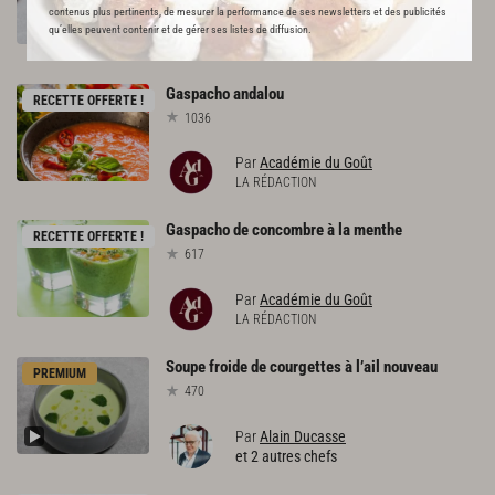
contenus plus pertinents, de mesurer la performance de ses newsletters et des publicités
Par
Académie du Goût
qu’elles peuvent contenir et de gérer ses listes de diffusion.
LA RÉDACTION
Gaspacho
andalou
RECETTE OFFERTE !
1036
Par
Académie du Goût
LA RÉDACTION
Gaspacho
de
concombre
à
la
menthe
RECETTE OFFERTE !
617
Par
Académie du Goût
LA RÉDACTION
Soupe
froide
de
courgettes
à
l’ail
nouveau
PREMIUM
470
Par
Alain Ducasse
et 2 autres chefs