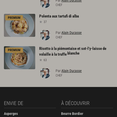
Par
Alain Ducasse
CHEF
Polenta
aux
tartufi
di
alba
PREMIUM
37
Par
Alain Ducasse
CHEF
Risotto à la piémontaise et sot-l’y-laisse de
PREMIUM
blanche
volaille à la truffe
63
Par
Alain Ducasse
CHEF
ENVIE DE
À DÉCOUVRIR
Asperges
Beurre Bordier