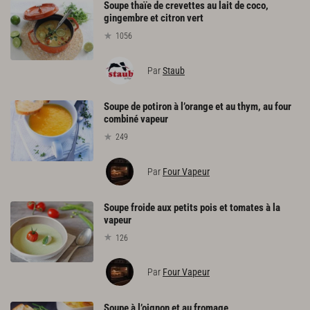
Soupe thaïe de crevettes au lait de coco,
gingembre et citron vert
1056
Par
Staub
Soupe de potiron à l’orange et au thym, au four
combiné vapeur
249
Par
Four Vapeur
Soupe froide aux petits pois et tomates à la
vapeur
126
Par
Four Vapeur
Soupe
à
l’oignon
et
au
fromage