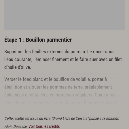
Étape 1 : Bouillon parmentier
Supprimer les feuilles externes du poireau. Le rincer sous
l’eau courante, l’émincer finement et le faire suer avec un filet
d’huile d’olive.
Verser le fond blanc et le bouillon de volaille, porter à
ébullition et ajouter les pommes de terre, préalablement
épluchées et détaillées en morceaux réguliers. Cuire à feu
doux durant 15 minutes, ajouter la crème fleurette, mixer et
passer au
chinois
.
Cette recette est issue du livre "Grand Livre de Cuisine" publié aux Éditions
Alain Ducasse.
Voir tous les crédits