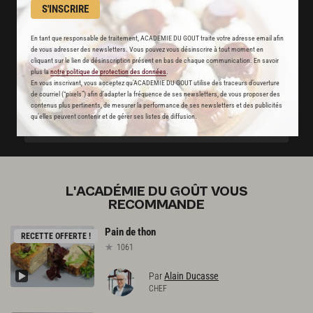
disponibles chaque semaine
S'INSCRIRE
Stop pub
En tant que responsable de traitement, ACADEMIE DU GOUT traite votre adresse email afin
de vous adresser des newsletters. Vous pouvez vous désinscrire à tout moment en
un service garanti sans publicité
cliquant sur le lien de désinscription présent en bas de chaque communication. En savoir
plus la
notre politique de protection des données
.
En vous inscrivant, vous acceptez qu'ACADEMIE DU GOUT utilise des traceurs d’ouverture
de courriel (“pixels”) afin d’adapter la fréquence de ses newsletters, de vous proposer des
JE M'ABONNE
contenus plus pertinents, de mesurer la performance de ses newsletters et des publicités
qu’elles peuvent contenir et de gérer ses listes de diffusion.
DÉJÀ ABONNÉ(E) ? JE ME CONNECTE
L'ACADÉMIE DU GOÛT VOUS
RECOMMANDE
Pain
de
thon
RECETTE OFFERTE !
1061
Par
Alain Ducasse
CHEF