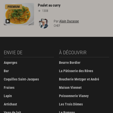
Poulet
au
curry
PREMIUM
1308
Par
Alain Ducasse
CHEF
ENVIE DE
À DÉCOUVRIR
Asperges
Beurre Bordier
Bar
La Pâtisserie des Rêves
Coquilles Saint-Jacques
Boucherie Metzger et André
Fraises
Maison Viennet
Lapin
Poissonnerie Vianey
Artichaut
Les Trois Dômes
Veau de lait
Le Romano