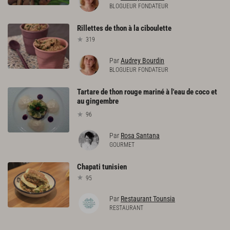
BLOGUEUR FONDATEUR
Rillettes
de
thon
à
la
ciboulette
319
Par
Audrey Bourdin
BLOGUEUR FONDATEUR
Tartare de thon rouge mariné à l'eau de coco et
au gingembre
96
Par
Rosa Santana
GOURMET
Chapati
tunisien
95
Par
Restaurant Tounsia
RESTAURANT