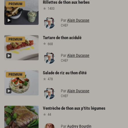
Rillettes
de
thon
aux
herbes
PREMIUM
1400
Par
Alain Ducasse
CHEF
Tartare
de
thon
acidulé
PREMIUM
668
Par
Alain Ducasse
CHEF
Salade
de
riz
au
thon
d’été
PREMIUM
478
Par
Alain Ducasse
CHEF
Ventrèche
de
thon
aux
p’tits
légumes
44
Par
Audrey Bourdin