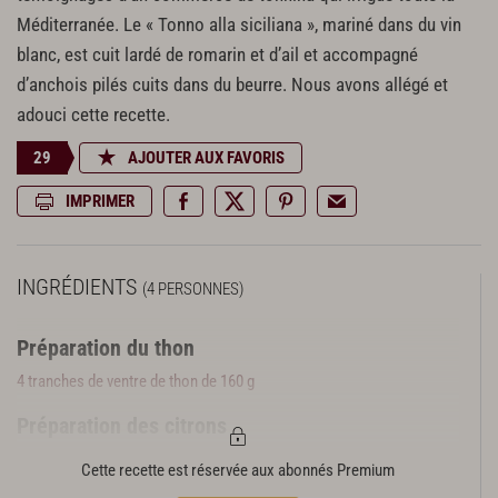
Méditerranée. Le « Tonno alla siciliana », mariné dans du vin
blanc, est cuit lardé de romarin et d’ail et accompagné
d’anchois pilés cuits dans du beurre. Nous avons allégé et
adouci cette recette.
29
AJOUTER AUX FAVORIS
IMPRIMER
INGRÉDIENTS
(4 PERSONNES)
Préparation du thon
4 tranches de ventre de thon de 160 g
Préparation des citrons
2 citrons de Menton
Cette recette est réservée aux abonnés Premium
5 cl de bouillon de volaille