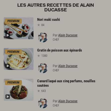
LES AUTRES RECETTES DE ALAIN
DUCASSE
Nori
maki
sushi
PREMIUM
84
Par
Alain Ducasse
CHEF
Gratin
de
poisson
aux
épinards
PREMIUM
1380
Par
Alain Ducasse
CHEF
Canard
laqué
aux
cinq
parfums,
nouilles
PREMIUM
sautées
643
Par
Alain Ducasse
CHEF