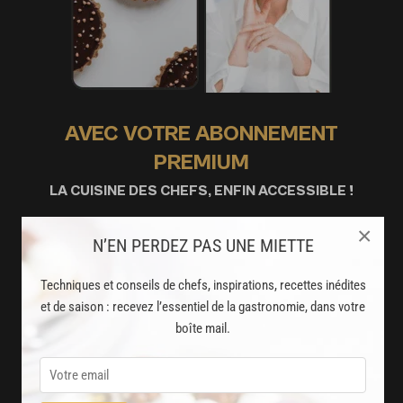
AVEC VOTRE ABONNEMENT
PREMIUM
LA CUISINE DES CHEFS, ENFIN ACCESSIBLE !
×
8000
N’EN PERDEZ PAS UNE MIETTE
recettes exclusives
partagées par vos chefs préférés
Techniques et conseils de chefs, inspirations, recettes inédites
et de saison : recevez l’essentiel de la gastronomie, dans votre
2000
vidéos de recettes
boîte mail.
et techniques de cuisine et pâtisserie
Des nouveautés