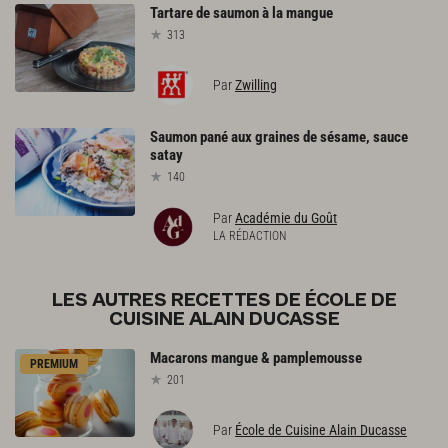
Tartare
de
saumon
à
la
mangue
313
Par
Zwilling
Saumon
pané
aux
graines
de
sésame,
sauce
satay
140
Par
Académie du Goût
LA RÉDACTION
LES AUTRES RECETTES DE ÉCOLE DE
CUISINE ALAIN DUCASSE
Macarons
mangue
&
pamplemousse
PREMIUM
201
Par
École de Cuisine Alain Ducasse