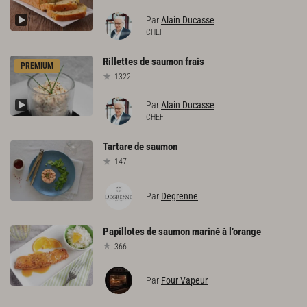
Par
Alain Ducasse
CHEF
Rillettes
de
saumon
frais
PREMIUM
1322
Par
Alain Ducasse
CHEF
Tartare
de
saumon
147
Par
Degrenne
Papillotes
de
saumon
mariné
à
l’orange
366
Par
Four Vapeur