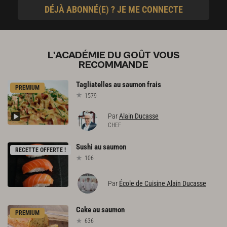
DÉJÀ ABONNÉ(E) ? JE ME CONNECTE
L'ACADÉMIE DU GOÛT VOUS
RECOMMANDE
Tagliatelles
au
saumon
frais
PREMIUM
1579
Par
Alain Ducasse
CHEF
Sushi
au
saumon
RECETTE OFFERTE !
106
Par
École de Cuisine Alain Ducasse
Cake
au
saumon
PREMIUM
636