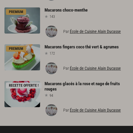
Macarons
choco-menthe
PREMIUM
143
Par
École de Cuisine Alain Ducasse
Macarons
fingers
coco
thé
vert
&
agrumes
PREMIUM
172
Par
École de Cuisine Alain Ducasse
Macarons
glacés
à
la
rose
et
nage
de
fruits
RECETTE OFFERTE !
rouges
94
Par
École de Cuisine Alain Ducasse