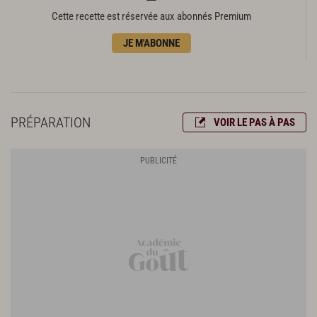
1 botte d’oseille
Cette recette est réservée aux abonnés Premium
Huile d’olive
JE M'ABONNE
20 cl de fumet
5 cl de vin blanc
2 c. à s. de crème fraîche épaisse
PRÉPARATION
VOIR LE PAS À PAS