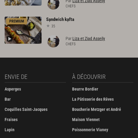
Par
Liza et Ziad Asseily
CHEFS
Sạndwich
kạfta
PREMIUM
35
Par
Liza et Ziad Asseily
CHEFS
ENVIE DE
À DÉCOUVRIR
Asperges
Beurre Bordier
Bar
La Pâtisserie des Rêves
Coquilles Saint-Jacques
Boucherie Metzger et André
Fraises
Maison Viennet
Lapin
Poissonnerie Vianey