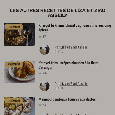
LES AUTRES RECETTES DE LIZA ET ZIAD
ASSEILY
Kharọuf bi khams bharat : agneau et riz aux cinq
PREMIUM
épices
87
Par
Liza et Ziad Asseily
CHEFS
Katayef
frits
:
crêpes
chaudes
à
la
fleur
PREMIUM
d’oranger
287
Par
Liza et Ziad Asseily
CHEFS
Mạamọul
:
gâteaux
fourrés
aux
dattes
PREMIUM
64