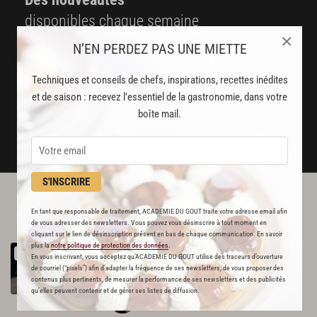
disponibles chaque semaine
×
N’EN PERDEZ PAS UNE MIETTE
Stop pub
un service garanti sans publicité
Techniques et conseils de chefs, inspirations, recettes inédites
et de saison : recevez l’essentiel de la gastronomie, dans votre
JE M'ABONNE
boîte mail.
DÉJÀ ABONNÉ(E) ? JE ME CONNECTE
S'INSCRIRE
L'ACADÉMIE DU GOÛT VOUS
En tant que responsable de traitement, ACADEMIE DU GOUT traite votre adresse email afin
RECOMMANDE
de vous adresser des newsletters. Vous pouvez vous désinscrire à tout moment en
cliquant sur le lien de désinscription présent en bas de chaque communication. En savoir
plus la
notre politique de protection des données
.
Gelée
de
pomme
RECETTE OFFERTE !
En vous inscrivant, vous acceptez qu'ACADEMIE DU GOUT utilise des traceurs d’ouverture
67
de courriel (“pixels”) afin d’adapter la fréquence de ses newsletters, de vous proposer des
contenus plus pertinents, de mesurer la performance de ses newsletters et des publicités
qu’elles peuvent contenir et de gérer ses listes de diffusion.
Par
Cédric Grolet
CHEF PÂTISSIER