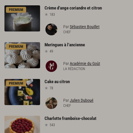
Crème
d’ange
coriandre
et
citron
PREMIUM
183
Par
Sébastien Bouillet
CHEF
Meringues
à
l’ancienne
PREMIUM
49
Par
Académie du Goût
LA RÉDACTION
Cake
au
citron
PREMIUM
78
Par
Julien Duboué
CHEF
Charlotte
framboise-chocolat
543