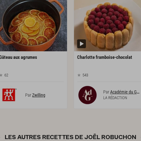
Gâteau
aux
agrumes
Charlotte
framboise-chocolat
62
543
Par
Académie du Goût
Par
Zwilling
LA RÉDACTION
LES AUTRES RECETTES DE JOËL ROBUCHON