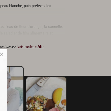
a peau blanche, puis prélevez les
z l’eau de fleur d’oranger, la cannelle,
e saladier de film alimentaire et
Alain Ducasse.
Voir tous les crédits
×