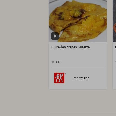
Cuire
des
crêpes
Suzette
148
Par
Zwilling