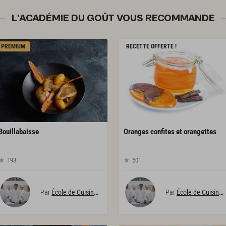
L'ACADÉMIE DU GOÛT VOUS RECOMMANDE
PREMIUM
RECETTE OFFERTE !
Bouillabaisse
Oranges
confites
et
orangettes
193
501
Par
École de Cuisine Alain Ducasse
Par
École de Cuisine Alain Ducasse