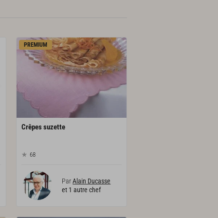
PREMIUM
Crêpes
suzette
68
Par
Alain Ducasse
et 1 autre chef