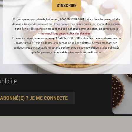
es
S'INSCRIRE
préférés
En tant que responsable de traitement, ACADEMIE DU GOUT traite votre adresse email afin
de vous adresser des newsletters. Vous pouvez vous désinscrire à tout moment en cliquant
s
sur le lien de désinscription présent en bas de chaque communication. En savoir plus la
notre politique de protection des données
.
t pâtisserie
En vous inscrivant, vous acceptez qu'ACADEMIE DU GOUT utilise des traceurs d’ouverture de
courriel (“pixels”) afin d’adapter la fréquence de ses newsletters, de vous proposer des
contenus plus pertinents, de mesurer la performance de ses newsletters et des publicités
qu’elles peuvent contenir et de gérer ses listes de diffusion.
ine
blicité
 ABONNÉ(E) ? JE ME CONNECTE