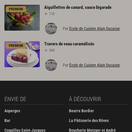
Aiguillettes
de
canard,
sauce
bigarade
PREMIUM
110
Par
École de Cuisine Alain Ducasse
Travers
de
veau
caramélisés
PREMIUM
269
Par
École de Cuisine Alain Ducasse
ENVIE DE
À DÉCOUVRIR
Asperges
Beurre Bordier
Bar
La Pâtisserie des Rêves
Coquilles Saint-Jacques
Boucherie Metzger et André