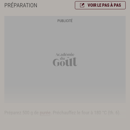
PRÉPARATION
VOIR LE PAS À PAS
Préparez 500 g de
purée
. Préchauffez le four à 180 °C (th. 6).
Cassez les œufs, versez dans un bol 1 blanc et 3 jaunes.