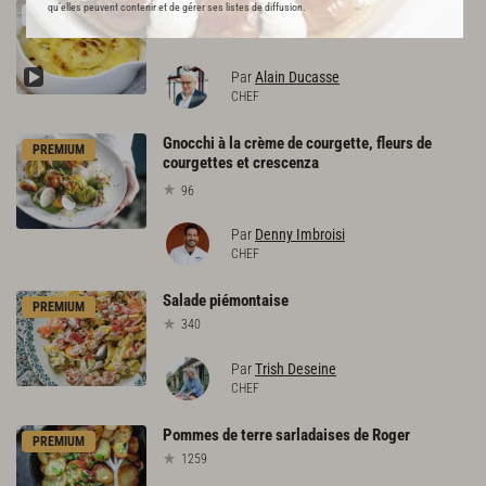
Gratin
dauphinois
qu’elles peuvent contenir et de gérer ses listes de diffusion.
RECETTE OFFERTE !
2491
Par
Alain Ducasse
CHEF
Gnocchi à la crème de courgette, fleurs de
PREMIUM
courgettes et crescenza
96
Par
Denny Imbroisi
CHEF
Salade
piémontaise
PREMIUM
340
Par
Trish Deseine
CHEF
Pommes
de
terre
sarladaises
de
Roger
PREMIUM
1259