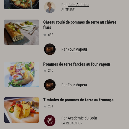
Par
Julie Andrieu
AUTEURE
Gâteau roulé de pommes de terre au chèvre
frais
632
Par
Four Vapeur
Pommes
de
terre
farcies
au
four
vapeur
216
Par
Four Vapeur
Timbales
de
pommes
de
terre
au
fromage
201
Par
Académie du Goût
LA RÉDACTION