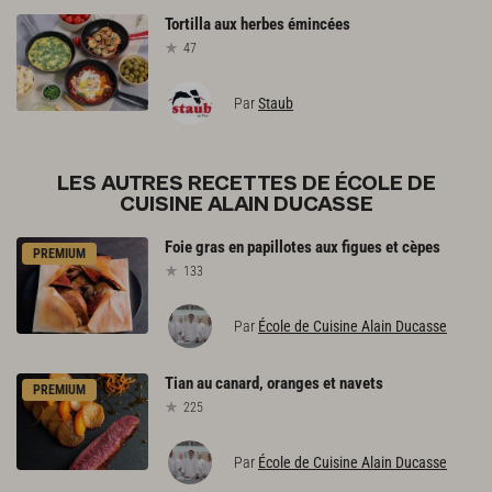
Tortilla
aux
herbes
émincées
47
Par
Staub
LES AUTRES RECETTES DE ÉCOLE DE
CUISINE ALAIN DUCASSE
Foie
gras
en
papillotes
aux
figues
et
cèpes
PREMIUM
133
Par
École de Cuisine Alain Ducasse
Tian
au
canard,
oranges
et
navets
PREMIUM
225
Par
École de Cuisine Alain Ducasse