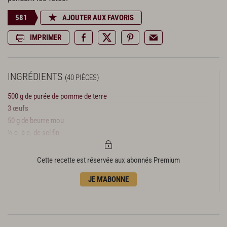
581
AJOUTER AUX FAVORIS
IMPRIMER
INGRÉDIENTS
(40 PIÈCES)
500 g de purée de pomme de terre
3 œufs
50 g de beurre mou
½ c. à c. de sel fin
Cette recette est réservée aux abonnés Premium
JE M'ABONNE