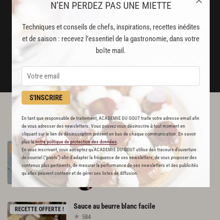
×
N’EN PERDEZ PAS UNE MIETTE
Stop pub
un service garanti sans publicité
Techniques et conseils de chefs, inspirations, recettes inédites
et de saison : recevez l’essentiel de la gastronomie, dans votre
boîte mail.
JE M'ABONNE
DÉJÀ ABONNÉ(E) ? JE ME CONNECTE
S'INSCRIRE
L'ACADÉMIE DU GOÛT VOUS
En tant que responsable de traitement, ACADEMIE DU GOUT traite votre adresse email afin
RECOMMANDE
de vous adresser des newsletters. Vous pouvez vous désinscrire à tout moment en
cliquant sur le lien de désinscription présent en bas de chaque communication. En savoir
plus la
notre politique de protection des données
.
Pâte
sucrée
PREMIUM
En vous inscrivant, vous acceptez qu'ACADEMIE DU GOUT utilise des traceurs d’ouverture
548
de courriel (“pixels”) afin d’adapter la fréquence de ses newsletters, de vous proposer des
contenus plus pertinents, de mesurer la performance de ses newsletters et des publicités
qu’elles peuvent contenir et de gérer ses listes de diffusion.
Par
Cédric Grolet
CHEF PÂTISSIER
Sauce
au
beurre
blanc
facile
RECETTE OFFERTE !
584