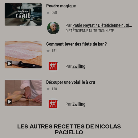
Poudre
magique
560
Par
Paule Neyrat / Diététicienne-nutritionniste
DIÉTÉTICIENNE-NUTRITIONNISTE
Comment
lever
des
filets
de
bar
?
151
Par
Zwilling
Découper
une
volaille
à
cru
130
Par
Zwilling
LES AUTRES RECETTES DE NICOLAS
PACIELLO