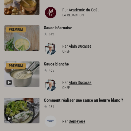
Par
Académie du Goût
LA RÉDACTION
Sauce
béarnaise
PREMIUM
612
Par
Alain Ducasse
CHEF
Sauce
blanche
PREMIUM
465
Par
Alain Ducasse
CHEF
Comment
réaliser
une
sauce
au
beurre
blanc
?
181
Par
Demeyere