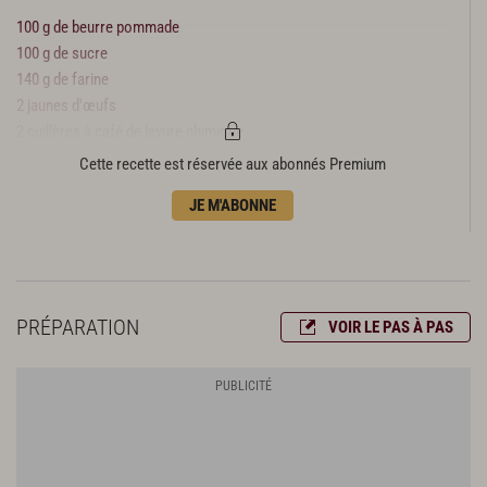
100 g de beurre pommade
100 g de sucre
140 g de farine
2 jaunes d'œufs
2 cuillères à café de levure chimique
1 belle pincée de fleur de sel
Cette recette est réservée aux abonnés Premium
Le zeste d'1 citron jaune
JE M'ABONNE
1 œuf + 1 jaune pour la dorure
PRÉPARATION
VOIR LE PAS À PAS