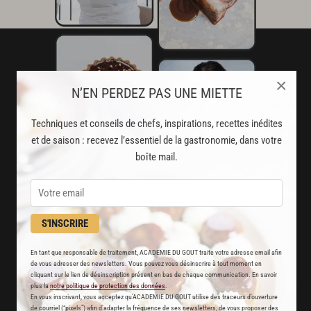
×
N’EN PERDEZ PAS UNE MIETTE
Techniques et conseils de chefs, inspirations, recettes inédites
et de saison : recevez l’essentiel de la gastronomie, dans votre
boîte mail.
S'INSCRIRE
AVEC VOTRE ABONNEMENT
PREMIUM
En tant que responsable de traitement, ACADEMIE DU GOUT traite votre adresse email afin
de vous adresser des newsletters. Vous pouvez vous désinscrire à tout moment en
cliquant sur le lien de désinscription présent en bas de chaque communication. En savoir
LA CUISINE DES CHEFS, ENFIN ACCESSIBLE !
plus la
notre politique de protection des données
.
En vous inscrivant, vous acceptez qu'ACADEMIE DU GOUT utilise des traceurs d’ouverture
de courriel (“pixels”) afin d’adapter la fréquence de ses newsletters, de vous proposer des