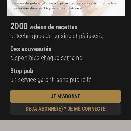
8000
recettes exclusives
contenus plus pertinents, de mesurer la performance de ses newsletters et des publicités
qu’elles peuvent contenir et de gérer ses listes de diffusion.
partagées par vos chefs préférés
2000
vidéos de recettes
et techniques de cuisine et pâtisserie
Des nouveautés
disponibles chaque semaine
Stop pub
un service garanti sans publicité
JE M'ABONNE
DÉJÀ ABONNÉ(E) ? JE ME CONNECTE