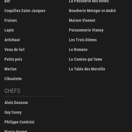
Bar
La Pâtisserie des Rêves
Coquilles Saint-Jacques
Boucherie Metzger et André
Fraises
Maison Viennet
Lapin
Poissonnerie Vianey
Artichaut
Les Trois Dômes
Veau de lait
Le Romano
Petits pois
Le Camion qui fume
Merlan
La Table des Merville
Ciboulette
CHEFS
Alain Ducasse
Guy Savoy
Philippe Conticini
Pierre Hermé