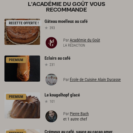
L'ACADÉMIE DU GOÛT VOUS
RECOMMANDE
Gâteau
moelleux
au
café
RECETTE OFFERTE !
393
Par
Académie du Goût
LA RÉDACTION
Eclairs
au
café
PREMIUM
231
Par
École de Cuisine Alain Ducasse
Le
kougelhopf
glacé
PREMIUM
101
Par
Pierre Bach
et 1 autre chef
Crémeux au café, sauce au cacao amer,