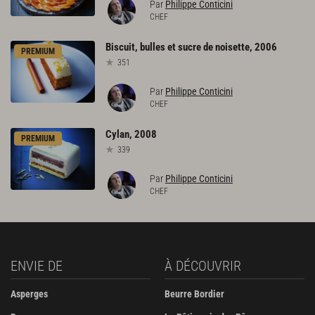
Par
Philippe Conticini
CHEF
Biscuit,
bulles
et
sucre
de
noisette,
2006
PREMIUM
351
Par
Philippe Conticini
CHEF
Cylan,
2008
PREMIUM
339
Par
Philippe Conticini
CHEF
ENVIE DE
À DÉCOUVRIR
Asperges
Beurre Bordier