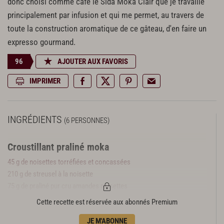
donc choisi comme café le Sida Moka Clair que je travaille
principalement par infusion et qui me permet, au travers de
toute la construction aromatique de ce gâteau, d'en faire un
expresso gourmand.
96
AJOUTER AUX FAVORIS
IMPRIMER
INGRÉDIENTS
(6 PERSONNES)
Croustillant praliné moka
45 g de noisettes torréfiées et concassées
210 g de streusel à la noisette
75 g de praliné pur cru amandes noisettes
2 pincées de fleur de sel
Cette recette est réservée aux abonnés Premium
50 g de chocolat noir à 70 % de cacao
JE M'ABONNE
25 g de beurre