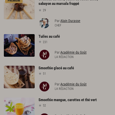
PREMIUM
sabayon au marsala frappé
29
Par
Alain Ducasse
CHEF
Tuiles
au
café
231
Par
Académie du Goût
LA RÉDACTION
Smoothie
glacé
au
café
51
Par
Académie du Goût
LA RÉDACTION
Smoothie
mangue,
carottes
et
thé
vert
52