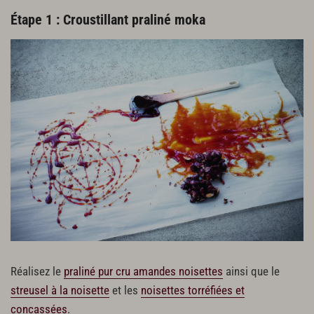
Étape 1 : Croustillant praliné moka
Crème au beurre moka
1 œuf entier (40 g)
1 jaune d’œuf (20 g)
50 g de sucre semoule
60 g d’infusion au café
1 c. à s. (5 g) de pâte de café (ou 1 c. à s. de café soluble)
250 g de beurre
80 g de meringue italienne au café (10 g de pâte de café ou 1 c. à c.
de café soluble) (voir p. 104)
40 g de crème liquide montée en chantilly
Réalisez le
praliné pur cru amandes noisettes
ainsi que le
streusel à la noisette
et les
noisettes torréfiées et
concassées
.