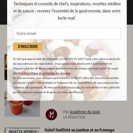
JE M'ABONNE
Techniques et conseils de chefs, inspirations, recettes inédites
et de saison : recevez l’essentiel de la gastronomie, dans votre
DÉJÀ ABONNÉ(E) ? JE ME CONNECTE
boîte mail.
L'ACADÉMIE DU GOÛT VOUS
RECOMMANDE
S'INSCRIRE
Sauce
barbecue
PREMIUM
En tant que responsable de traitement, ACADEMIE DU GOUT traite votre adresse email afin
338
de vous adresser des newsletters. Vous pouvez vous désinscrire à tout moment en
cliquant sur le lien de désinscription présent en bas de chaque communication. En savoir
plus la
notre politique de protection des données
.
Par
Grégory Marchand
En vous inscrivant, vous acceptez qu'ACADEMIE DU GOUT utilise des traceurs d’ouverture
CHEF
de courriel (“pixels”) afin d’adapter la fréquence de ses newsletters, de vous proposer des
contenus plus pertinents, de mesurer la performance de ses newsletters et des publicités
qu’elles peuvent contenir et de gérer ses listes de diffusion.
Gaspacho
tomate,
pastèque
PREMIUM
230
Par
Académie du Goût
LA RÉDACTION
Soleil
feuilleté
au
jambon
et
au
fromage
RECETTE OFFERTE !