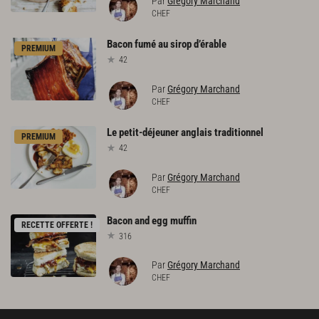
Par
Grégory Marchand
CHEF
Bacon
fumé
au
sirop
d’érable
PREMIUM
42
Par
Grégory Marchand
CHEF
Le
petit-déjeuner
anglais
traditionnel
PREMIUM
42
Par
Grégory Marchand
CHEF
Bacon
and
egg
muffin
RECETTE OFFERTE !
316
Par
Grégory Marchand
CHEF