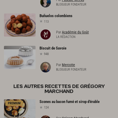
BLOGUEUR FONDATEUR
Buñuelos
colombiens
113
Par
Académie du Goût
LA RÉDACTION
Biscuit
de
Savoie
948
Par
Mercotte
BLOGUEUR FONDATEUR
LES AUTRES RECETTES DE GRÉGORY
MARCHAND
Scones
au
bacon
fumé
et
sirop
d’érable
PREMIUM
124