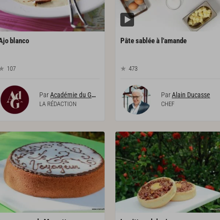
Ajo
blanco
Pâte
sablée
à
l'amande
107
473
Par
Académie du Goût
Par
Alain Ducasse
LA RÉDACTION
CHEF