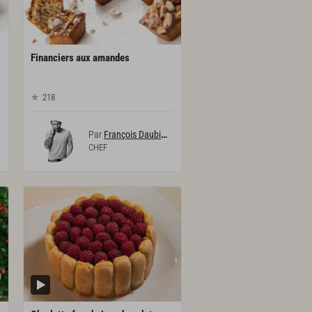
Financiers
aux
amandes
218
Par
François Daubinet
CHEF