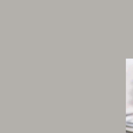
Crème d'amande
50 g d’œuf entier (soit 1 œuf)
55 g de beurre doux
55 g de sucre semoule
10 g de fécule de pomme de terre
55 g de poudre d’amande
75 g de crémeux vanille (recette ci-dessus)
Gâteau breton
300 g de farine
1/2 sachet de levure chimique
150 g de sucre semoule
200 g de beurre demi-sel mou
4 jaunes d'oeufs + 1 pour la dorure