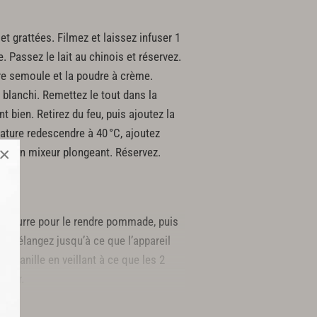
 et grattées. Filmez et laissez infuser 1
. Passez le lait au chinois et réservez.
cre semoule et la poudre à crème.
ge blanchi. Remettez le tout dans la
t bien. Retirez du feu, puis ajoutez la
érature redescendre à 40 °C, ajoutez
×
de d’un mixeur plongeant. Réservez.
 le beurre pour le rendre pommade, puis
e. Mélangez jusqu’à ce que l’appareil
x vanille en veillant à ce que les 2
ncher.
our qu’elle ne blanchisse pas.