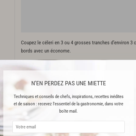
Coupez le céleri en 3 ou 4 grosses tranches d’environ 3 c
bords avec un économe.
Dans une cocotte, faites chauffer le beurre et l’huile. Dép
dorer 5 min de chaque côté sur feu moyen. Arrosez de boui
N’EN PERDEZ PAS UNE MIETTE
le brin de romarin et couvrez. Laissez confire 20 min à f
mi-cuisson.
Techniques et conseils de chefs, inspirations, recettes inédites
Cette recette est issue du livre "COCOTTE cook book" publié aux Éditi
et de saison : recevez l’essentiel de la gastronomie, dans votre
boîte mail.
Cette recette est réservée aux abonnés Premium