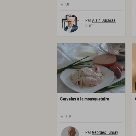
581
Par
Alain Ducasse
CHEF
Cervelas
à
la
mousquetaire
119
Par
Georges Tumay