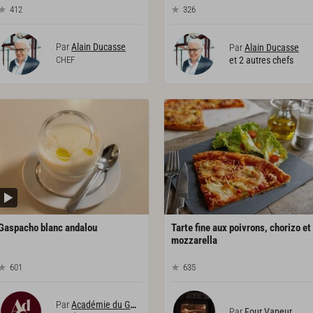
412
326
Par
Alain Ducasse
Par
Alain Ducasse
CHEF
et 2 autres chefs
Gaspacho
blanc
andalou
Tarte fine aux poivrons, chorizo et
mozzarella
601
635
Par
Académie du Goût
Par
Four Vapeur