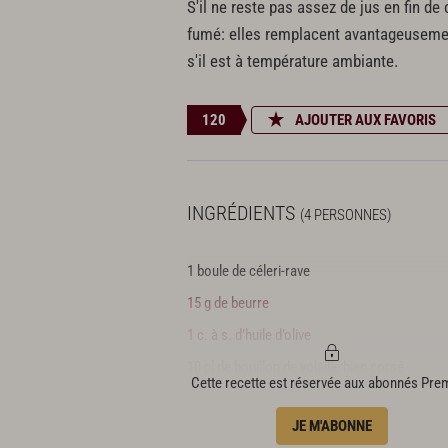
S'il ne reste pas assez de jus en fin d
fumé: elles remplacent avantageusement
s'il est à température ambiante.
120
AJOUTER AUX FAVORIS
INGRÉDIENTS
(4 PERSONNES)
1 boule de céleri-rave
15 g de beurre
1 c. à s. d’huile d’olive
10 cl de bouillon de volaille bien corsé
Cette recette est réservée aux abonnés Pr
1 feuille de laurier ou 1 brin de romarin
JE M'ABONNE
1 c. à c. de miel à la truffe