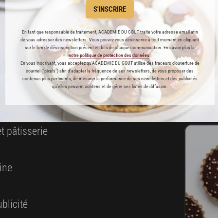
S'INSCRIRE
ABONNEMENT PREMIUM
En tant que responsable de traitement, ACADEMIE DU GOUT traite votre adresse email afin
de vous adresser des newsletters. Vous pouvez vous désinscrire à tout moment en cliquant
 ENFIN ACCESSIBLE !
sur le lien de désinscription présent en bas de chaque communication. En savoir plus la
notre politique de protection des données
.
En vous inscrivant, vous acceptez qu'ACADEMIE DU GOUT utilise des traceurs d’ouverture de
courriel (“pixels”) afin d’adapter la fréquence de ses newsletters, de vous proposer des
es
contenus plus pertinents, de mesurer la performance de ses newsletters et des publicités
qu’elles peuvent contenir et de gérer ses listes de diffusion.
préférés
s
t pâtisserie
ine
blicité