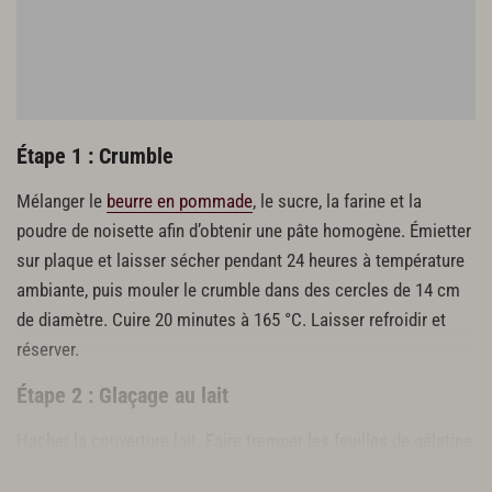
365 g de couverture lait
42,5 cl de crème fleurette
12,5 cl de lait
25 g de sucre
50 g de jaunes d’œufs
Étape 1 : Crumble
Mousse au caramel
250 g de sucre
Mélanger le
beurre en pommade
, le sucre, la farine et la
42 cl de crème fleurette
poudre de noisette afin d’obtenir une pâte homogène. Émietter
165 g de glucose
sur plaque et laisser sécher pendant 24 heures à température
40 g de beurre
ambiante, puis mouler le crumble dans des cercles de 14 cm
de diamètre. Cuire 20 minutes à 165 °C. Laisser refroidir et
Pâte à bombe
réserver.
60 g de sucre
25 g de glucose
Étape 2 : Glaçage au lait
7,5 cl d’eau
180 g de jaunes d’œufs
Hacher la couverture lait. Faire tremper les feuilles de gélatine
dans de l’eau froide.
Confection du décor et finition de l’entremets