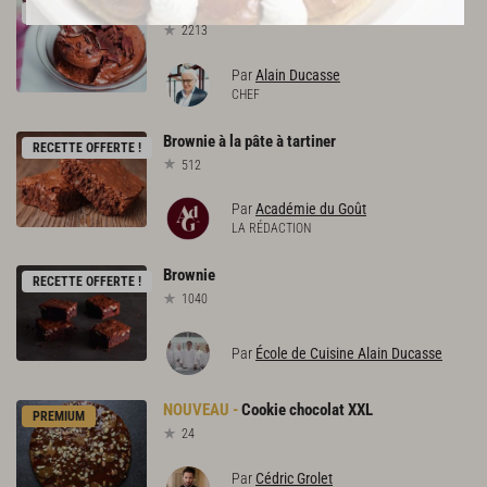
Mousse
au
chocolat
RECETTE OFFERTE !
2213
Par
Alain Ducasse
CHEF
Brownie
à
la
pâte
à
tartiner
RECETTE OFFERTE !
512
Par
Académie du Goût
LA RÉDACTION
Brownie
RECETTE OFFERTE !
1040
Par
École de Cuisine Alain Ducasse
Cookie
chocolat
XXL
PREMIUM
24
Par
Cédric Grolet