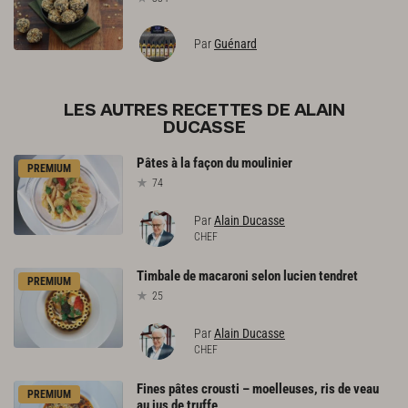
Par
Guénard
LES AUTRES RECETTES DE ALAIN
DUCASSE
Pâtes
à
la
façon
du
moulinier
PREMIUM
74
Par
Alain Ducasse
CHEF
Timbale
de
macaroni
selon
lucien
tendret
PREMIUM
25
Par
Alain Ducasse
CHEF
Fines
pâtes
crousti
–
moelleuses,
ris
de
veau
PREMIUM
au
jus
de
truffe