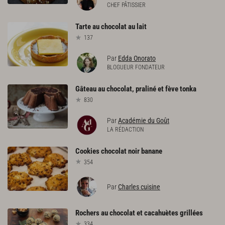
CHEF PÂTISSIER
Tarte
au
chocolat
au
lait
137
Par
Edda Onorato
BLOGUEUR FONDATEUR
Gâteau
au
chocolat,
praliné
et
fève
tonka
830
Par
Académie du Goût
LA RÉDACTION
Cookies
chocolat
noir
banane
354
Par
Charles cuisine
Rochers
au
chocolat
et
cacahuètes
grillées
334