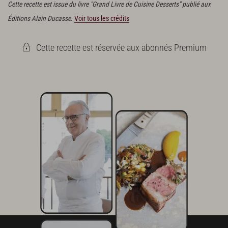
Cette recette est issue du livre "Grand Livre de Cuisine Desserts" publié aux
700 g de couverture noire
Éditions Alain Ducasse.
Voir tous les crédits
700 g de couverture lait
disques de couverture lait pour le montage
Cette recette est réservée aux abonnés Premium