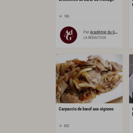
186
Par
Académie du Goût
LA RÉDACTION
Carpaccio
de
bœuf
aux
oignons
332