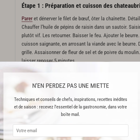
Étape 1 : Préparation et cuisson des chateaubr
Parer
et dénerver le filet de bœuf, ôter la chaînette. Déta
Chauffer l’huile de pépins de raisin dans un sautoir. Sais
plutôt vif. Les retourner. Baisser le feu. Ajouter le beurr
cuisson saignante, en arrosant la viande avec le beurre.
grille. Assaisonner de fleur de sel et de poivre du mouli
laisser reposer 5 minutes.
Étape 2 : Préparation des pommes soufflées
N’EN PERDEZ PAS UNE MIETTE
Éplucher les pommes de terre agria, les laver, les essuyer
Techniques et conseils de chefs, inspirations, recettes inédites
d’épaisseur, les laver à nouveau et les essuyer. Les cuir
et de saison : recevez l’essentiel de la gastronomie, dans votre
à 150 °C. Les égoutter sur du papier absorbant.
boîte mail.
Cette recette est issue du livre "Grand Livre de Cuisine Bistrot" publié
Cette recette est réservée aux abonnés Premium