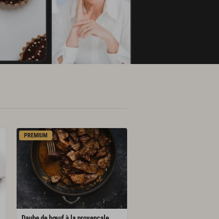
PREMIUM
Daube
de
bœuf
à
la
provençale