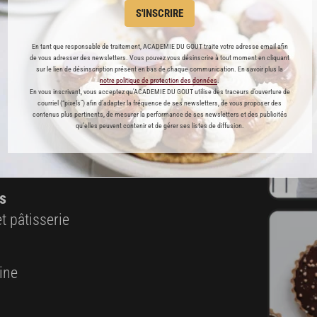
S'INSCRIRE
En tant que responsable de traitement, ACADEMIE DU GOUT traite votre adresse email afin
de vous adresser des newsletters. Vous pouvez vous désinscrire à tout moment en cliquant
ABONNEMENT PREMIUM
sur le lien de désinscription présent en bas de chaque communication. En savoir plus la
notre politique de protection des données
.
En vous inscrivant, vous acceptez qu'ACADEMIE DU GOUT utilise des traceurs d’ouverture de
 ENFIN ACCESSIBLE !
courriel (“pixels”) afin d’adapter la fréquence de ses newsletters, de vous proposer des
contenus plus pertinents, de mesurer la performance de ses newsletters et des publicités
qu’elles peuvent contenir et de gérer ses listes de diffusion.
es
préférés
s
t pâtisserie
ine