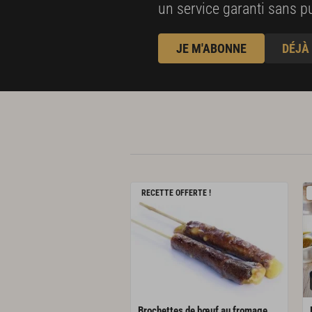
un service garanti sans pu
JE M'ABONNE
DÉJÀ
RECETTE OFFERTE !
Brochettes
de
bœuf
au
fromage