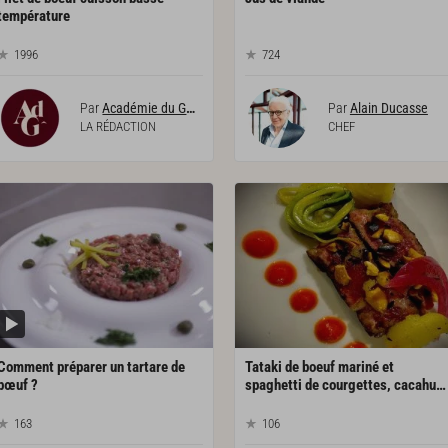
température
1996
724
Par
Académie du Goût
Par
Alain Ducasse
LA RÉDACTION
CHEF
Comment préparer un tartare de
Tataki de boeuf mariné et
bœuf ?
spaghetti de courgettes, cacahuètes torréfiées, pomme de terre confite, condiment poivron, oignons pickles
163
106