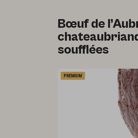
Bœuf de l’Aub
chateaubrian
soufflées
PREMIUM