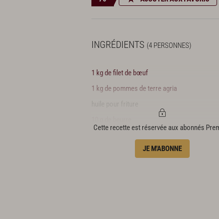
INGRÉDIENTS
(4 PERSONNES)
1 kg de filet de bœuf
1 kg de pommes de terre agria
huile pour friture
10 g de beurre
Cette recette est réservée aux abonnés Pr
1,5 cl d’huile de pépins de raisin
JE M'ABONNE
poivre du moulin
fleur de sel