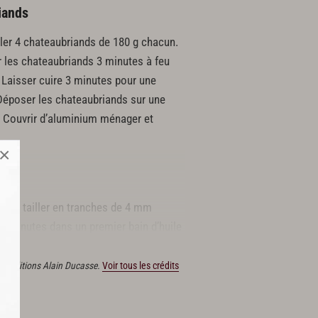
iands
iller 4 chateaubriands de 180 g chacun.
ir les chateaubriands 3 minutes à feu
e. Laisser cuire 3 minutes pour une
 Déposer les chateaubriands sur une
n. Couvrir d’aluminium ménager et
×
, les tailler en tranches de 4 mm
e 7 minutes dans un premier bain d’huile
 aux Éditions Alain Ducasse.
Voir tous les crédits