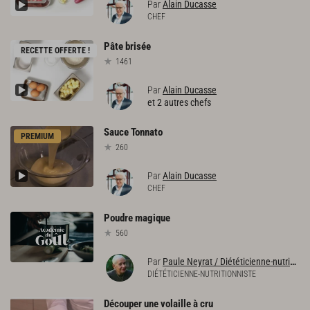
Par
Alain Ducasse
CHEF
Pâte
brisée
RECETTE OFFERTE !
1461
Par
Alain Ducasse
et 2 autres chefs
Sauce
Tonnato
PREMIUM
260
Par
Alain Ducasse
CHEF
Poudre
magique
560
Par
Paule Neyrat / Diététicienne-nutritionniste
DIÉTÉTICIENNE-NUTRITIONNISTE
Découper
une
volaille
à
cru