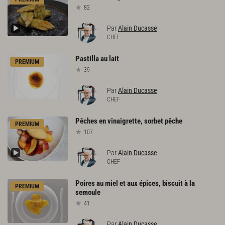
82
Par
Alain Ducasse
CHEF
Pastilla
au
lait
PREMIUM
39
Par
Alain Ducasse
CHEF
Pêches
en
vinaigrette,
sorbet
pêche
PREMIUM
107
Par
Alain Ducasse
CHEF
Poires
au
miel
et
aux
épices,
biscuit
à
la
PREMIUM
semoule
41
Par
Alain Ducasse