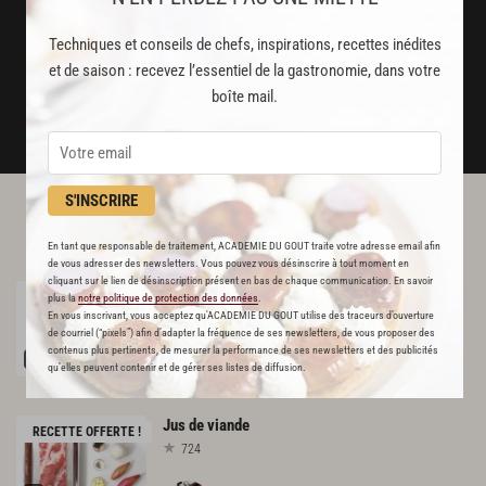
un service garanti sans publicité
Techniques et conseils de chefs, inspirations, recettes inédites
et de saison : recevez l’essentiel de la gastronomie, dans votre
JE M'ABONNE
boîte mail.
DÉJÀ ABONNÉ(E) ? JE ME CONNECTE
S'INSCRIRE
L'ACADÉMIE DU GOÛT VOUS
RECOMMANDE
En tant que responsable de traitement, ACADEMIE DU GOUT traite votre adresse email afin
de vous adresser des newsletters. Vous pouvez vous désinscrire à tout moment en
cliquant sur le lien de désinscription présent en bas de chaque communication. En savoir
Pâte
à
pissaladière
RECETTE OFFERTE !
plus la
notre politique de protection des données
.
831
En vous inscrivant, vous acceptez qu'ACADEMIE DU GOUT utilise des traceurs d’ouverture
de courriel (“pixels”) afin d’adapter la fréquence de ses newsletters, de vous proposer des
contenus plus pertinents, de mesurer la performance de ses newsletters et des publicités
Par
Alain Ducasse
qu’elles peuvent contenir et de gérer ses listes de diffusion.
et 2 autres chefs
Jus
de
viande
RECETTE OFFERTE !
724