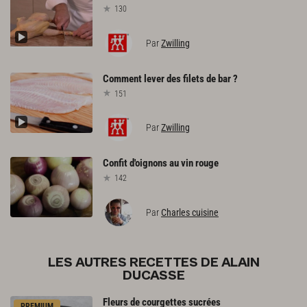
130
Par
Zwilling
Comment
lever
des
filets
de
bar
?
151
Par
Zwilling
Confit
d'oignons
au
vin
rouge
142
Par
Charles cuisine
LES AUTRES RECETTES DE ALAIN
DUCASSE
Fleurs
de
courgettes
sucrées
PREMIUM