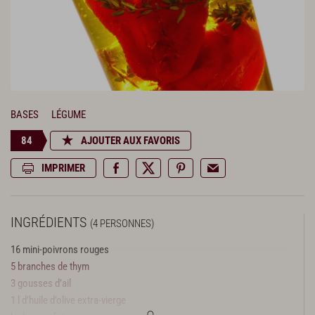
BASES
LÉGUME
84
AJOUTER AUX FAVORIS
IMPRIMER
INGRÉDIENTS
(4 PERSONNES)
16 mini-poivrons rouges
5 branches de thym
3 gousses d’ail
1 l d’huile d’olive extra-vierge